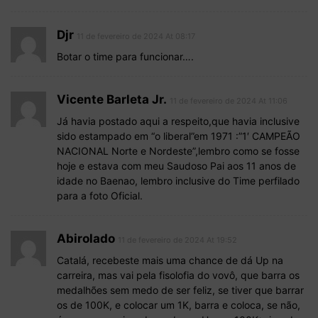
Djr
11 de fevereiro de 2024 At 08:17
Botar o time para funcionar….
Vicente Barleta Jr.
11 de fevereiro de 2024 At 11:06
Já havia postado aqui a respeito,que havia inclusive
sido estampado em “o liberal”em 1971 :”1′ CAMPEÃO
NACIONAL Norte e Nordeste”,lembro como se fosse
hoje e estava com meu Saudoso Pai aos 11 anos de
idade no Baenao, lembro inclusive do Time perfilado
para a foto Oficial.
Abirolado
11 de fevereiro de 2024 At 19:52
Catalá, recebeste mais uma chance de dá Up na
carreira, mas vai pela fisolofia do vovô, que barra os
medalhões sem medo de ser feliz, se tiver que barrar
os de 100K, e colocar um 1K, barra e coloca, se não,