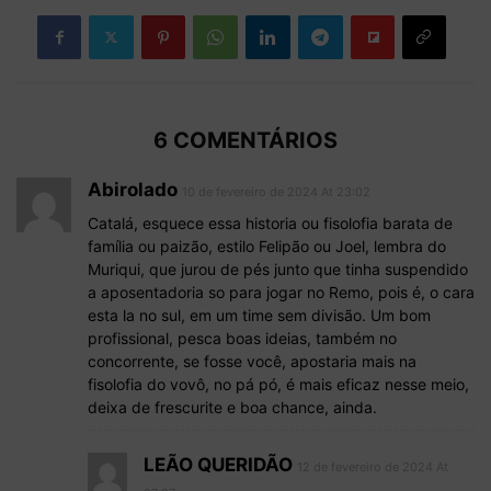
6 COMENTÁRIOS
Abirolado
10 de fevereiro de 2024 At 23:02
Catalá, esquece essa historia ou fisolofia barata de
família ou paizão, estilo Felipão ou Joel, lembra do
Muriqui, que jurou de pés junto que tinha suspendido
a aposentadoria so para jogar no Remo, pois é, o cara
esta la no sul, em um time sem divisão. Um bom
profissional, pesca boas ideias, também no
concorrente, se fosse você, apostaria mais na
fisolofia do vovô, no pá pó, é mais eficaz nesse meio,
deixa de frescurite e boa chance, ainda.
LEÃO QUERIDÃO
12 de fevereiro de 2024 At