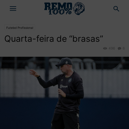
Futebol Profissional
Quarta-feira de “brasas”
496
6