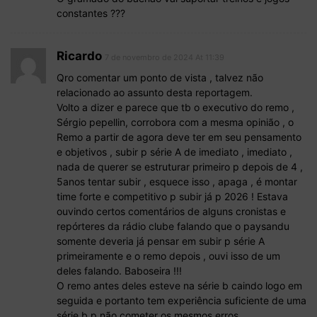
constantes ???
Ricardo
7 de novembro de 2024 At 11:39
Qro comentar um ponto de vista , talvez não
relacionado ao assunto desta reportagem.
Volto a dizer e parece que tb o executivo do remo ,
Sérgio pepellin, corrobora com a mesma opinião , o
Remo a partir de agora deve ter em seu pensamento
e objetivos , subir p série A de imediato , imediato ,
nada de querer se estruturar primeiro p depois de 4 ,
5anos tentar subir , esquece isso , apaga , é montar
time forte e competitivo p subir já p 2026 ! Estava
ouvindo certos comentários de alguns cronistas e
repórteres da rádio clube falando que o paysandu
somente deveria já pensar em subir p série A
primeiramente e o remo depois , ouvi isso de um
deles falando. Baboseira !!!
O remo antes deles esteve na série b caindo logo em
seguida e portanto tem experiência suficiente de uma
série b p não cometer os mesmos erros