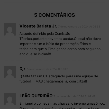
5 COMENTÁRIOS
Vicente Barleta Jr.
7 de novembro de 2024 At 06:53
Assunto definido pela Comissão
Técnica,portanto,devemos acatar.O local não deve
importar e sim o início da preparação física e
tática,para que o Time ganhe corpo para seguir no
ano que se iniciará!!
Djr
7 de novembro de 2024 At 07:49
Q falta faz um CT adequado para uma equipe de
futebol…..MAS chegaremos lá, com crtza!!
LEÃO QUERIDÃO
7 de novembro de 2024 At 09:48
Em janeiro começam as chuvas, o inverno amazônico.
O gramado do baenão vai suportar treinos e jogos