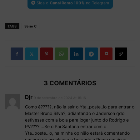
Siga o
Canal Remo 100%
no Telegram
TAGS
Série C
3 COMENTÁRIOS
Djr
9 de setembro de 2024 At 15:16
Como é?????, não ia sair o Yta..poste..lo para entrar o
Master Bruno Silva?, adiantando o Jaderson qdo
estivesse com a bola para jogar junto do Rodrigo e
PV????….Se o Pai Santana entrar com o
Yta..poste..lo, na minha opinião estará comentando
um erro de escalacao e botando o Remo em risco.