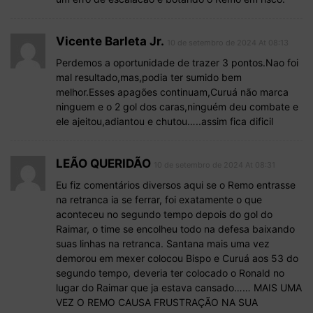
Vicente Barleta Jr.
10 de setembro de 2024 At 08:13
Perdemos a oportunidade de trazer 3 pontos.Nao foi
mal resultado,mas,podia ter sumido bem
melhor.Esses apagões continuam,Curuá não marca
ninguem e o 2 gol dos caras,ninguém deu combate e
ele ajeitou,adiantou e chutou…..assim fica dificil
LEÃO QUERIDÃO
10 de setembro de 2024 At 08:31
Eu fiz comentários diversos aqui se o Remo entrasse
na retranca ia se ferrar, foi exatamente o que
aconteceu no segundo tempo depois do gol do
Raimar, o time se encolheu todo na defesa baixando
suas linhas na retranca. Santana mais uma vez
demorou em mexer colocou Bispo e Curuá aos 53 do
segundo tempo, deveria ter colocado o Ronald no
lugar do Raimar que ja estava cansado…… MAIS UMA
VEZ O REMO CAUSA FRUSTRAÇÃO NA SUA