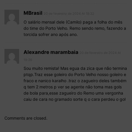
MBrasil
20 de fevereiro de 2024 At 19:32
O salário mensal dele (Camilo) paga a folha do mês
do time do Porto Velho. Remo sendo remo, fazendo a
torcida sofrer ano após ano.
Alexandre marambaia
20 de fevereiro de 2024 At
19:36
Sou muito remista! Mas egua da zica que não termina
ptqp.Traz esse goleiro do Porto Velho nosso goleiro e
fraco e nanico karalho .traz o zagueiro deles também
q tem 2 metros p ver se agente não toma mas gols
de bola para,esse zagueiro do Remo uma vergonha
caiu de cara no gramado sorte q o cara perdeu o gol
Comments are closed.