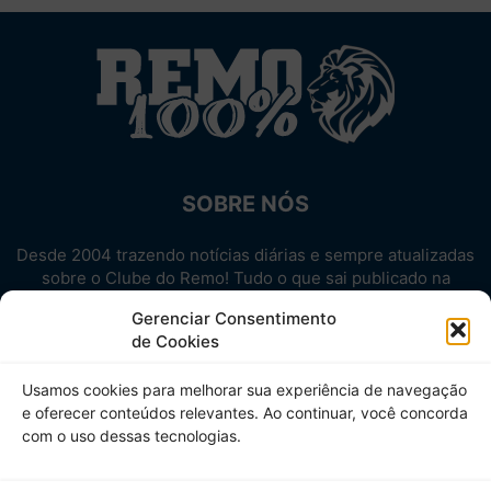
SOBRE NÓS
Desde 2004 trazendo notícias diárias e sempre atualizadas
sobre o Clube do Remo! Tudo o que sai publicado na
internet sobre o Leão, reunido em um único lugar!
Gerenciar Consentimento
Aproveite! Site não-oficial.
de Cookies
SIGA-NOS
Usamos cookies para melhorar sua experiência de navegação
e oferecer conteúdos relevantes. Ao continuar, você concorda
com o uso dessas tecnologias.