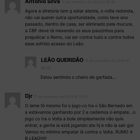
Antonio Silva
17 de setembro de 2024 At 15:45
Agora a diretoria tem q estar atenta, o volta redonda,
não vai querer outra oportunidade, como teve ano
passado, dentro de casa, ser eliminado pela mucura,
a CBF deve tá mexendo os seus pauzinhos para
prejudicar o Remo, vai ser contra tudo e contra todos
esse sofrido acesso do Leão.
LEÃO QUERIDÃO
18 de setembro de 2024 At
08:58
Estou sentindo o cheiro de garfada…
Djr
17 de setembro de 2024 At 15:55
O lame tô mesmo foi o jogo co tra o São Bernado em
a estávamos ganhando por 2 e cedemos o empate…o
jogo co tra o Volta a bola simplesmente não quis
entrar, a gente ia está jogando ate hj e não ia sair gol.
Vamos no mínimo empatar lá contra o Volta. RUMO A
B LEAO!!!!!