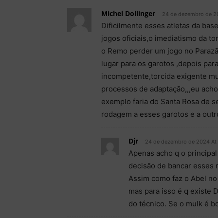
Michel Dollinger
24 de dezembro de 2
Dificilmente esses atletas da bas
jogos oficiais,o imediatismo da to
o Remo perder um jogo no Parazã
lugar para os garotos ,depois para
incompetente,torcida exigente mu
processos de adaptação,,,eu acho
exemplo faria do Santa Rosa de s
rodagem a esses garotos e a outr
Djr
24 de dezembro de 2024 At
Apenas acho q o principal
decisão de bancar esses 
Assim como faz o Abel no
mas para isso é q existe 
do técnico. Se o mulk é b