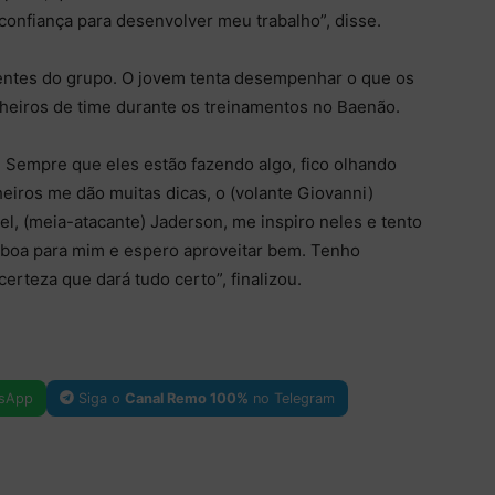
 confiança para desenvolver meu trabalho”, disse.
ientes do grupo. O jovem tenta desempenhar o que os
eiros de time durante os treinamentos no Baenão.
 Sempre que eles estão fazendo algo, fico olhando
eiros me dão muitas dicas, o (volante Giovanni)
el, (meia-atacante) Jaderson, me inspiro neles e tento
o boa para mim e espero aproveitar bem. Tenho
certeza que dará tudo certo”, finalizou.
sApp
Siga o
Canal Remo 100%
no Telegram