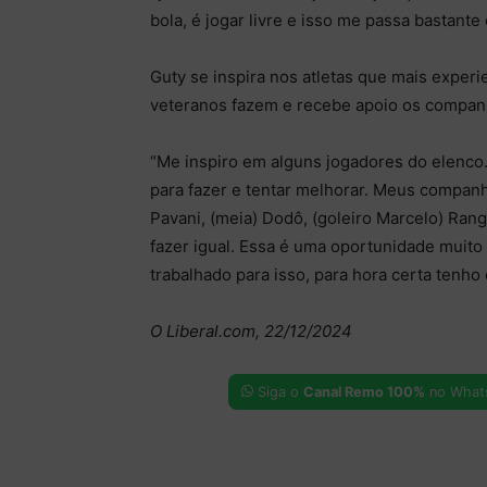
bola, é jogar livre e isso me passa bastante
Guty se inspira nos atletas que mais exper
veteranos fazem e recebe apoio os companh
“Me inspiro em alguns jogadores do elenco.
para fazer e tentar melhorar. Meus companh
Pavani, (meia) Dodô, (goleiro Marcelo) Rang
fazer igual. Essa é uma oportunidade muit
trabalhado para isso, para hora certa tenho 
O Liberal.com, 22/12/2024
Siga o
Canal Remo 100%
no What