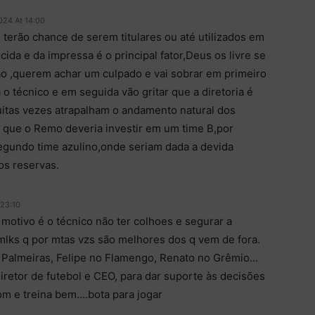
024 At 14:00
e terão chance de serem titulares ou até utilizados em
rcida e da impressa é o principal fator,Deus os livre se
o ,querem achar um culpado e vai sobrar em primeiro
 o técnico e em seguida vão gritar que a diretoria é
itas vezes atrapalham o andamento natural dos
 que o Remo deveria investir em um time B,por
egundo time azulino,onde seriam dada a devida
os reservas.
 23:10
 motivo é o técnico não ter colhoes e segurar a
mlks q por mtas vzs são melhores dos q vem de fora.
 Palmeiras, Felipe no Flamengo, Renato no Grêmio…
Diretor de futebol e CEO, para dar suporte às decisões
om e treina bem….bota para jogar