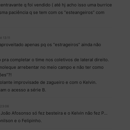
ntravante q foi vendido ( até hj acho isso uma burrice
mesma paciência q se tem com os “esteangeiros” com
t 13:11
aproveitado apenas pq os “estrageiros” ainda não
pra completar o time nos coletivos de lateral direito.
 moleque arrebentar no meio campo e não ter como
ões”?!
olante improvisade de zagueiro e com o Kelvin.
ram o acesso a série B.
 23:06
João Afosonso só fez besteira e o Kelvin não fez P…
ilson e o Felipinho.