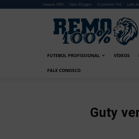
Caracas 1950
Tabu 33 jogos
O primeiro 7×0
Leão Az
Remo
100%
FUTEBOL PROFISSIONAL
VÍDEOS
FALE CONOSCO
Guty ve