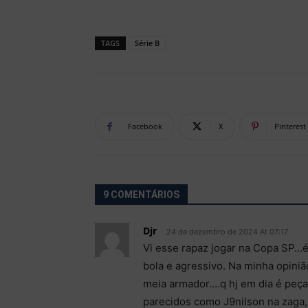
TAGS
Série B
Facebook
X
Pinterest
9 COMENTÁRIOS
Djr
24 de dezembro de 2024 At 07:17
Vi esse rapaz jogar na Copa SP…é
bola e agressivo. Na minha opini
meia armador….q hj em dia é peça 
parecidos como J9nilson na zaga, V