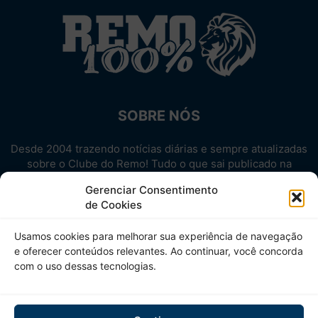
SOBRE NÓS
Desde 2004 trazendo notícias diárias e sempre atualizadas
sobre o Clube do Remo! Tudo o que sai publicado na
internet sobre o Leão, reunido em um único lugar!
Gerenciar Consentimento
Aproveite! Site não-oficial.
de Cookies
SIGA-NOS
Usamos cookies para melhorar sua experiência de navegação
e oferecer conteúdos relevantes. Ao continuar, você concorda
com o uso dessas tecnologias.