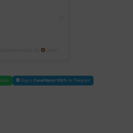
FENÔMENO AZUL CR
(@FENOMENO_AZUL_CR)
sApp
Siga o
Canal Remo 100%
no Telegram