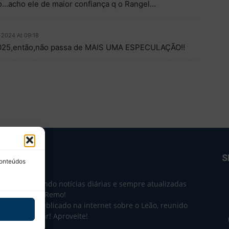
…acho ele de maior confiança q o Rangel…
 2024 At 09:18
e 2025,então,não passa de MAIS UMA ESPECULAÇÃO!!
BRE NÓS
S
conteúdos
e 2004 trazendo notícias diárias e sempre atualizadas
e o Clube do Remo!
 o que sai publicado na internet sobre o Leão, reunido
m único lugar! Aproveite!
não-oficial.