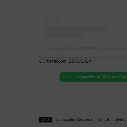
UMA PUBLICAÇÃO COMPARTILHADA POR 
O Liberal.com, 25/11/2024
Siga o
Canal Remo 100%
no What
TAGS
Contratações / Dispensas
Série B
Série C