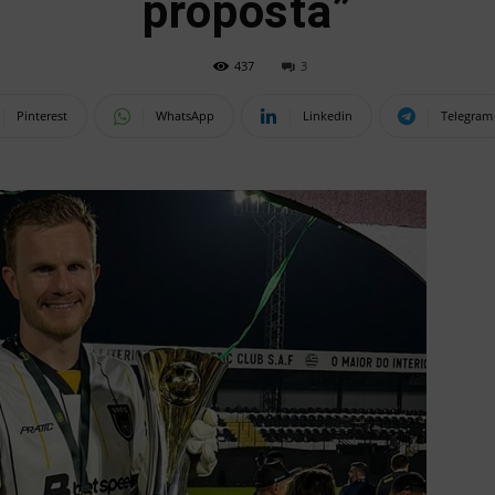
proposta”
437
3
Pinterest
WhatsApp
Linkedin
Telegram