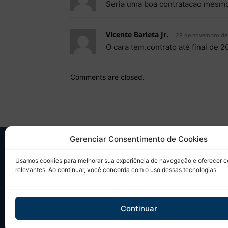
Seria uma boa contratacao mesmo
Vicente Barleta Jr.
28 de novembro de
O cara tem.contrato até final d
Comments are closed.
Gerenciar Consentimento de Cookies
SO
Usamos cookies para melhorar sua experiência de navegação e oferecer 
relevantes. Ao continuar, você concorda com o uso dessas tecnologias.
Desd
sobr
Tudo
Continuar
em u
Site 