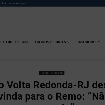
ul: um ser mitológico
FUTEBOL DE BASE
OUTROS ESPORTES
BASTIDORES
Futebol Profissional
do Volta Redonda-RJ d
vinda para o Remo: “N