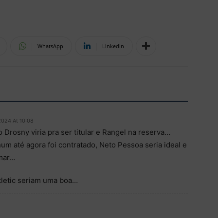
WhatsApp
Linkedin
024 At 10:08
 Drosny viria pra ser titular e Rangel na reserva…
m até agora foi contratado, Neto Pessoa seria ideal e
amar…
tletic seriam uma boa…