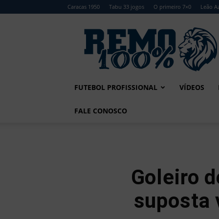
Caracas 1950
Tabu 33 jogos
O primeiro 7×0
Leão Az
Remo
100%
FUTEBOL PROFISSIONAL
VÍDEOS
FALE CONOSCO
Goleiro 
suposta 