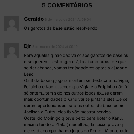
5 COMENTÁRIOS
Geraldo
8 de março de 2024 At 09:04
Os garotos da base estão resolvendo.
Djr
8 de março de 2024 At 09:19
Para aqueles q não dão valor aos garotos de base ou
q só querem ” estrangeiros”, tá aí uma prova de que
se der chance, vamos ter jogadores aptos a ajudar o
Leao.
Os 3 da base q jogaram ontem se destacaram…Vigia,
Felipinho e Kanu…sendo q o Vigia e o Felipinho não foi
só ontem…tem sido nos outros jogos tb…se derem
mais oportunidades o Kanu vai se juntar a eles….e se
derem oportunidades para os outros de base como
Jonilson e Gutty, eles tb vão mostrar serviço.
Gostei do Morinigo q teve peito para botar o Kanu,
mesmo tendo o Ytalo ( medalhão) lá….isso prova q
ele está acompanhando jogos do Remo…tá antenado!