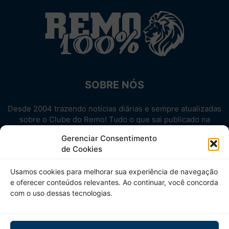
SOBRE NÓS
Desde 2004 trazendo notícias diárias e sempre atualizadas
sobre o Clube do Remo! Tudo o que sai publicado na
internet sobre o Leão, reunido em um único lugar!
Gerenciar Consentimento
Aproveite! Site não-oficial.
de Cookies
SIGA-NOS
Usamos cookies para melhorar sua experiência de navegação
e oferecer conteúdos relevantes. Ao continuar, você concorda
com o uso dessas tecnologias.