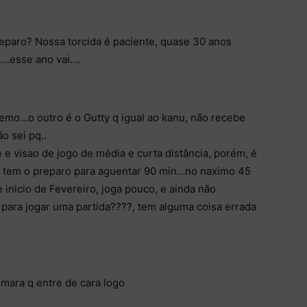
eparo? Nossa torcida é paciente, quase 30 anos
..esse ano vai….
emo…o outro é o Gutty q igual ao kanu, não recebe
o sei pq..
 visao de jogo de média e curta distância, porém, é
a tem o preparo para aguentar 90 min…no naximo 45
inicio de Fevereiro, joga pouco, e ainda não
 para jogar uma partida????, tem alguma coisa errada
omara q entre de cara logo