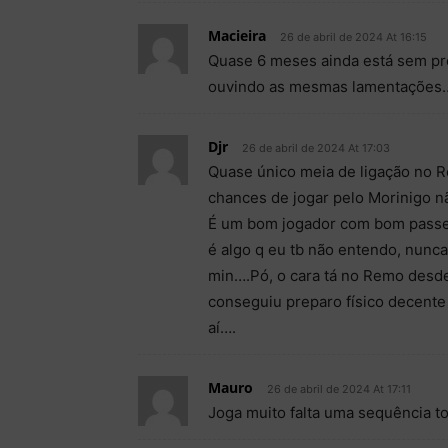
Macieira
26 de abril de 2024 At 16:15
Quase 6 meses ainda está sem pr
ouvindo as mesmas lamentações…
Djr
26 de abril de 2024 At 17:03
Quase único meia de ligação no R
chances de jogar pelo Morinigo nã
É um bom jogador com bom passe e
é algo q eu tb não entendo, nunc
min….Pó, o cara tá no Remo desde 
conseguiu preparo físico decente
aí….
Mauro
26 de abril de 2024 At 17:11
Joga muito falta uma sequência t