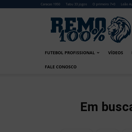
Caracas 1950
Tabu 33 jogos
O primeiro 7×0
Leão Az
Remo
100%
FUTEBOL PROFISSIONAL
VÍDEOS
FALE CONOSCO
Em busca