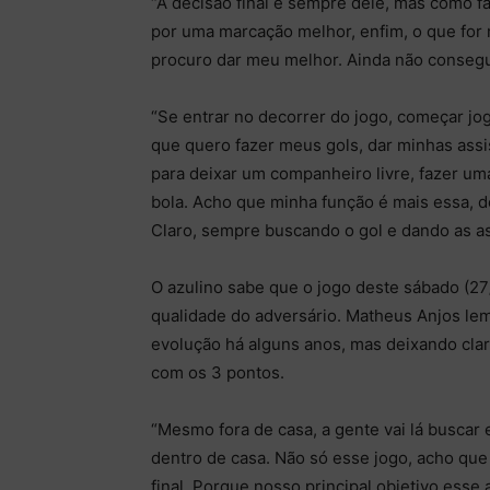
“A decisão final é sempre dele, mas como fal
por uma marcação melhor, enfim, o que for
procuro dar meu melhor. Ainda não consegui 
“Se entrar no decorrer do jogo, começar jog
que quero fazer meus gols, dar minhas assi
para deixar um companheiro livre, fazer u
bola. Acho que minha função é mais essa, d
Claro, sempre buscando o gol e dando as as
O azulino sabe que o jogo deste sábado (27
qualidade do adversário. Matheus Anjos le
evolução há alguns anos, mas deixando clar
com os 3 pontos.
“Mesmo fora de casa, a gente vai lá buscar 
dentro de casa. Não só esse jogo, acho qu
final. Porque nosso principal objetivo esse 