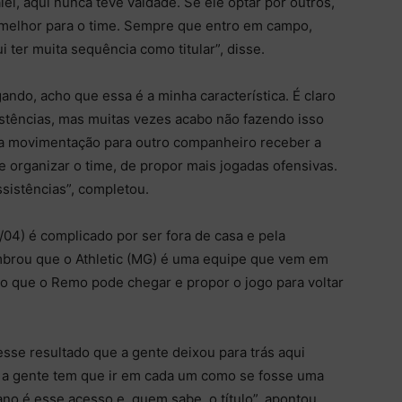
ei, aqui nunca teve vaidade. Se ele optar por outros,
 melhor para o time. Sempre que entro em campo,
ter muita sequência como titular”, disse.
ando, acho que essa é a minha característica. É claro
stências, mas muitas vezes acabo não fazendo isso
ma movimentação para outro companheiro receber a
e organizar o time, de propor mais jogadas ofensivas.
sistências”, completou.
/04) é complicado por ser fora de casa e pela
mbrou que o Athletic (MG) é uma equipe que vem em
o que o Remo pode chegar e propor o jogo para voltar
esse resultado que a gente deixou para trás aqui
e a gente tem que ir em cada um como se fosse uma
ano é esse acesso e, quem sabe, o título”, apontou.