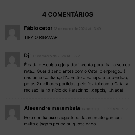
4 COMENTÁRIOS
Fábio cetor
13 de março de 2024 At 13:49
TIRA O RIBAMAR
Djr
13 de março de 2024 At 16:22
É cada desculpa q jogador inventa para tirar o seu da
reta….Quer dizer q antes com o Cata..o enprego..lá
não tinha confiança??…Então o Echapora tá perdido,
pq as 2 melhores partidas q ele fez foi com o Cata..a
recisao..lá no início do Parazinho…depois,….Nada!!
Alexandre marambaia
13 de março de 2024 At 17:10
Hoje em dia esses jogadores falam muito,ganham
muito e jogam pouco ou quase nada.