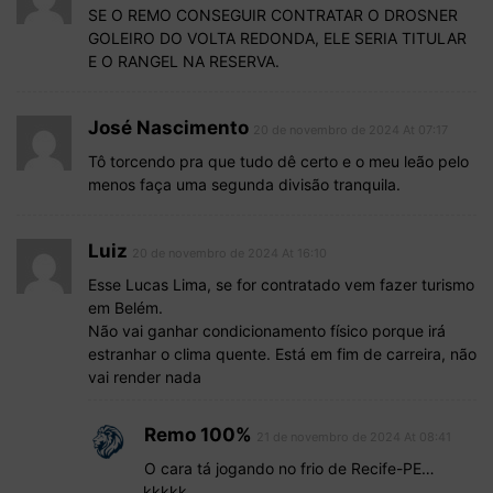
SE O REMO CONSEGUIR CONTRATAR O DROSNER
GOLEIRO DO VOLTA REDONDA, ELE SERIA TITULAR
E O RANGEL NA RESERVA.
José Nascimento
20 de novembro de 2024 At 07:17
Tô torcendo pra que tudo dê certo e o meu leão pelo
menos faça uma segunda divisão tranquila.
Luiz
20 de novembro de 2024 At 16:10
Esse Lucas Lima, se for contratado vem fazer turismo
em Belém.
Não vai ganhar condicionamento físico porque irá
estranhar o clima quente. Está em fim de carreira, não
vai render nada
Remo 100%
21 de novembro de 2024 At 08:41
O cara tá jogando no frio de Recife-PE…
kkkkk