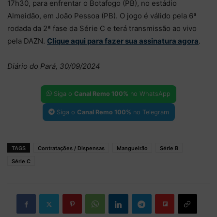
17h30, para enfrentar o Botafogo (PB), no estádio
Almeidão, em João Pessoa (PB). O jogo é válido pela 6ª
rodada da 2ª fase da Série C e terá transmissão ao vivo
pela DAZN.
Clique aqui para fazer sua assinatura agora
.
Diário do Pará, 30/09/2024
Siga o
Canal Remo 100%
no WhatsApp
Siga o
Canal Remo 100%
no Telegram
TAGS
Contratações / Dispensas
Mangueirão
Série B
Série C