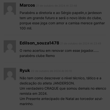
Marcos
21 de outubro de 2024 At 22:48
Parabéns a diretoria e ao Sérgio papelin,o jardeson
tem um grande futuro e será o novo ídolo do clube,
porque esse joga com amor a camisa merece ganhar
100 mil.
Edilson_souza1478
21 de outubro de 2024 At 23:49
O remo acertou em renovar com esse jogador……
parabéns clube Remo
Ryuk
22 de outubro de 2024 At 00:10
Não tem como descrever o nível técnico, tático e a
dedicação do atleta JANDERSON.
Um verdadeiro CRAQUE que somou demais no elenco
remista em 2024.
Um Presente antecipado de Natal ao torcedor azul-
marinho.