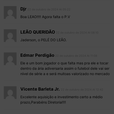
Djr
22 de outubro de 2024 At 05:22
Boa LEAO!!!! Agora falta o P.V
LEÃO QUERIDÃO
22 de outubro de 2024 At 08:10
Jaderson, o PELÉ DO LEÃO.
Edmar Perdigão
22 de outubro de 2024 At 11:08
Ele e um bom jogador o que falta mas pra ele e tocar
dentro da ária adiversaria assim o futebol dele vai ser
nível de série a e será muitoas valorizado no mercado
Vicente Barleta Jr.
22 de outubro de 2024 At 12:42
Excelente aquisição e investimento certo a médio
prazo,Parabéns Diretoria!!!!