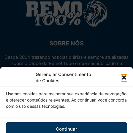
SOBRE NÓS
Desde 2004 trazendo notícias diárias e sempre atualizadas
sobre o Clube do Remo! Tudo o que sai publicado na
internet sobre o Leão, reunido em um único lugar!
Gerenciar Consentimento
Aproveite! Site não-oficial.
de Cookies
SIGA-NOS
Usamos cookies para melhorar sua experiência de navegação
e oferecer conteúdos relevantes. Ao continuar, você concorda
com o uso dessas tecnologias.
Continuar