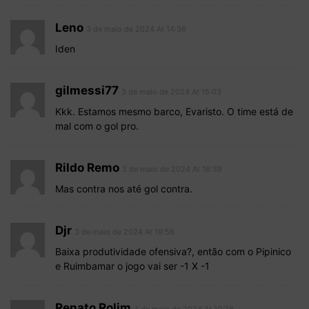
Leno
3 de maio de 2024 At 14:36
Iden
gilmessi77
3 de maio de 2024 At 15:03
Kkk. Estamos mesmo barco, Evaristo. O time está de
mal com o gol pro.
Rildo Remo
3 de maio de 2024 At 16:39
Mas contra nos até gol contra.
Djr
3 de maio de 2024 At 19:58
Baixa produtividade ofensiva?, então com o Pipinico
e Ruimbamar o jogo vai ser -1 X -1
Renato Rolim
4 de maio de 2024 At 10:28