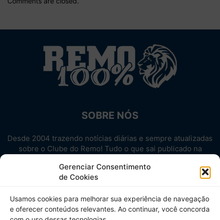
Comments are closed.
SOBRE NÓS
Desde 2004 trazendo notícias diárias e sempre atualizadas
sobre o Clube do Remo! Tudo o que sai publicado na
internet sobre o Leão, reunido em um único lugar!
Gerenciar Consentimento
Aproveite! Site não-oficial.
de Cookies
SIGA-NOS
Usamos cookies para melhorar sua experiência de navegação
e oferecer conteúdos relevantes. Ao continuar, você concorda
com o uso dessas tecnologias.