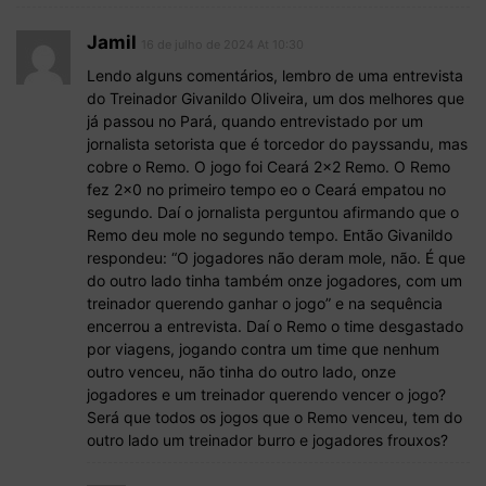
Jamil
16 de julho de 2024 At 10:30
Lendo alguns comentários, lembro de uma entrevista
do Treinador Givanildo Oliveira, um dos melhores que
já passou no Pará, quando entrevistado por um
jornalista setorista que é torcedor do payssandu, mas
cobre o Remo. O jogo foi Ceará 2×2 Remo. O Remo
fez 2×0 no primeiro tempo eo o Ceará empatou no
segundo. Daí o jornalista perguntou afirmando que o
Remo deu mole no segundo tempo. Então Givanildo
respondeu: “O jogadores não deram mole, não. É que
do outro lado tinha também onze jogadores, com um
treinador querendo ganhar o jogo” e na sequência
encerrou a entrevista. Daí o Remo o time desgastado
por viagens, jogando contra um time que nenhum
outro venceu, não tinha do outro lado, onze
jogadores e um treinador querendo vencer o jogo?
Será que todos os jogos que o Remo venceu, tem do
outro lado um treinador burro e jogadores frouxos?