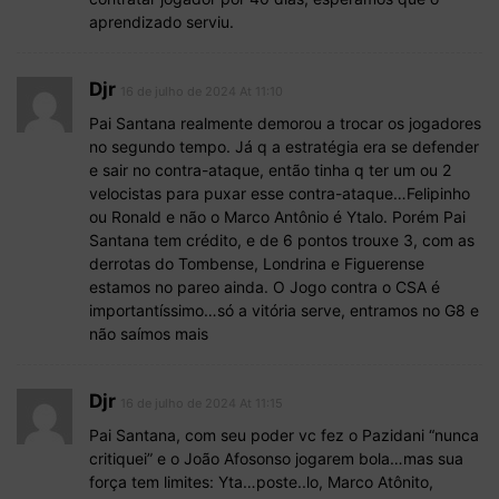
aprendizado serviu.
Djr
16 de julho de 2024 At 11:10
Pai Santana realmente demorou a trocar os jogadores
no segundo tempo. Já q a estratégia era se defender
e sair no contra-ataque, então tinha q ter um ou 2
velocistas para puxar esse contra-ataque…Felipinho
ou Ronald e não o Marco Antônio é Ytalo. Porém Pai
Santana tem crédito, e de 6 pontos trouxe 3, com as
derrotas do Tombense, Londrina e Figuerense
estamos no pareo ainda. O Jogo contra o CSA é
importantíssimo…só a vitória serve, entramos no G8 e
não saímos mais
Djr
16 de julho de 2024 At 11:15
Pai Santana, com seu poder vc fez o Pazidani “nunca
critiquei” e o João Afosonso jogarem bola…mas sua
força tem limites: Yta…poste..lo, Marco Atônito,