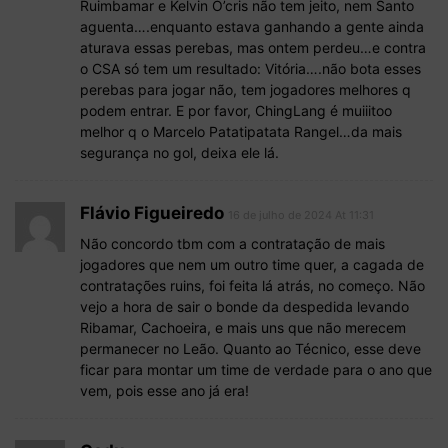
Ruimbamar e Kelvin O’cris não tem jeito, nem Santo
aguenta….enquanto estava ganhando a gente ainda
aturava essas perebas, mas ontem perdeu…e contra
o CSA só tem um resultado: Vitória….não bota esses
perebas para jogar não, tem jogadores melhores q
podem entrar. E por favor, ChingLang é muiiitoo
melhor q o Marcelo Patatipatata Rangel…da mais
segurança no gol, deixa ele lá.
Flávio Figueiredo
16 de julho de 2024 At 11:31
Não concordo tbm com a contratação de mais
jogadores que nem um outro time quer, a cagada de
contratações ruins, foi feita lá atrás, no começo. Não
vejo a hora de sair o bonde da despedida levando
Ribamar, Cachoeira, e mais uns que não merecem
permanecer no Leão. Quanto ao Técnico, esse deve
ficar para montar um time de verdade para o ano que
vem, pois esse ano já era!