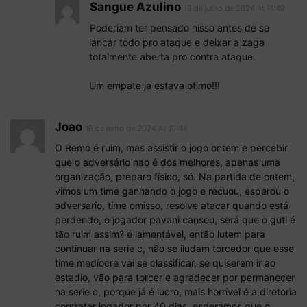
Sangue Azulino
16 de julho de 2024 At 11:48
Poderiam ter pensado nisso antes de se
lancar todo pro ataque e deixar a zaga
totalmente aberta pro contra ataque.
Um empate ja estava otimo!!!
Joao
16 de julho de 2024 At 10:44
O Remo é ruim, mas assistir o jogo ontem e percebir
que o adversário nao é dos melhores, apenas uma
organização, preparo físico, só. Na partida de ontem,
vimos um time ganhando o jogo e recuou, esperou o
adversario, time omisso, resolve atacar quando está
perdendo, o jogador pavani cansou, será que o guti é
tão ruim assim? é lamentável, então lutem para
continuar na serie c, não se iludam torcedor que esse
time medíocre vai se classificar, se quiserem ir ao
estadio, vão para torcer e agradecer por permanecer
na serie c, porque já é lucro, mais horrível é a diretoria
contratar jogador por 40 dias, esperamos que o