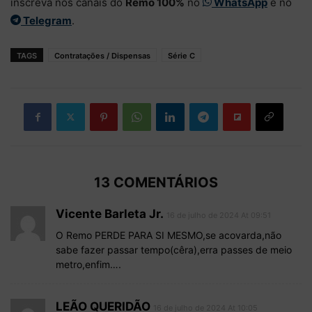
inscreva nos canais do
Remo 100%
no
WhatsApp
e no
Telegram
.
TAGS
Contratações / Dispensas
Série C
13 COMENTÁRIOS
Vicente Barleta Jr.
16 de julho de 2024 At 09:51
O Remo PERDE PARA SI MESMO,se acovarda,não
sabe fazer passar tempo(cêra),erra passes de meio
metro,enfim….
LEÃO QUERIDÃO
16 de julho de 2024 At 10:05