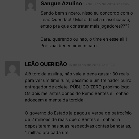
Sangue Azulino
16 de julho de 2024 At 11:45
Sendo bem sincero, nisso eu concordo com o
Leao Queridao!!! Muito dificil a classificacao,
entao pra que contratar mais jogadores????
Cara. querendo ou nao, o time eh esse ai!!!
Por sinal beeeemmmm caro.
LEÃO QUERIDÃO
16 de julho de 2024 At 10:22
Alô torcida azulina, não vale a pena gastar 30 reais
para ver um time ruim, péssimo e um treinador burro
entregador de colete. PÚBLICO ZERO próximo jogo.
Os dois meliantes donos do Remo Bentes e Tonhão
adoecem a mente da torcida.
O governo do Estado ja pagou a verba de patrocínio
de 2 milhões de reais que o Bentes e Tonhão ja
depositaram nas suas respectivas contas bancárias,
1 milhão pra cada um.