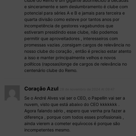
clube do Remo é um gigante adormecido a décadas
e sinceramente e sem deslumbramento é clube com
potencial para séries A e B e jamais para terceira e
quarta divisão como esteve por tantos anos por
incompetência de gestores vagabundos que
estiveram presidindo esse clube, não podemos
permitir que aproveitadores , interesseiros com
promessas vazias ,consigam cargos de relevância no
nosso clube do coração , então é preciso estar atento
a isso e manter principalmente velhos e novos
políticos (raposas)longe de cargos de relevância no
centenário clube do Remo.
Coração Azul
28 de novembro de 2024 At 09:47
Se o André Alves vai ser o CEO, o Papellin vai ser a
nuvem, visto que está abaixo do CEO kkkkkkk .
Agora falando sério , espero que venha pra fazer a
diferença , porque com todos esses profissionais ,
ainda vierem a cometer equívocos é porque são
incompetentes mesmo.