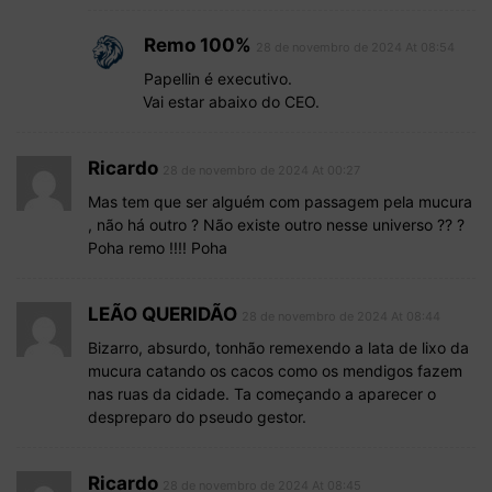
Remo 100%
28 de novembro de 2024 At 08:54
Papellin é executivo.
Vai estar abaixo do CEO.
Ricardo
28 de novembro de 2024 At 00:27
Mas tem que ser alguém com passagem pela mucura
, não há outro ? Não existe outro nesse universo ?? ?
Poha remo !!!! Poha
LEÃO QUERIDÃO
28 de novembro de 2024 At 08:44
Bizarro, absurdo, tonhão remexendo a lata de lixo da
mucura catando os cacos como os mendigos fazem
nas ruas da cidade. Ta começando a aparecer o
despreparo do pseudo gestor.
Ricardo
28 de novembro de 2024 At 08:45