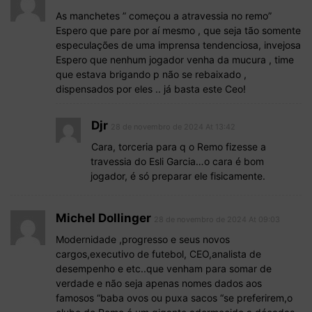
As manchetes ” começou a atravessia no remo”
Espero que pare por aí mesmo , que seja tão somente
especulações de uma imprensa tendenciosa, invejosa
Espero que nenhum jogador venha da mucura , time
que estava brigando p não se rebaixado ,
dispensados por eles .. já basta este Ceo!
Djr
28 de novembro de 2024 At 13:42
Cara, torceria para q o Remo fizesse a
travessia do Esli Garcia…o cara é bom
jogador, é só preparar ele fisicamente.
Michel Dollinger
28 de novembro de 2024 At 09:03
Modernidade ,progresso e seus novos
cargos,executivo de futebol, CEO,analista de
desempenho e etc..que venham para somar de
verdade e não seja apenas nomes dados aos
famosos “baba ovos ou puxa sacos “se preferirem,o