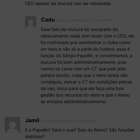
CEO apesar da mucura nao ser rebaixada.
Cadu
28 de novembro de 2024 At 09:41
Esse fato da mucura ter escapado do
rebaixamento nada tem haver com o CEO, ele
foi contratado pra administrar o clube como
um todo e não só a parte do futebol, essa é
função do Sérgio Papellin, e convenhamos, a
mucura foi bem administrativamente, pois
vemos os caras com um CT que pelo jeito
parece bonito, coisa que o remo ainda não
conseguiu, deixar o CT em condições plenas
de uso, torço para que ele faça uma boa
gestão dos recursos do remo e que o Remo
se encaixe administrativamente.
Jamil
27 de novembro de 2024 At 20:31
E o Papellin? Será o que? Saiu do Remo? São funções
distintas?