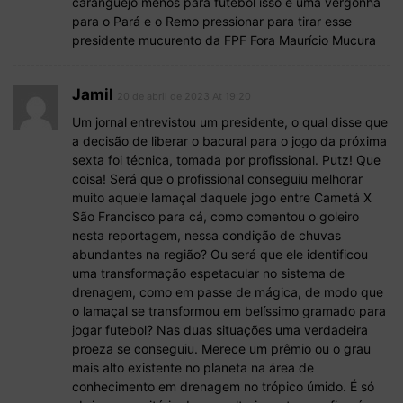
caranguejo menos para futebol isso é uma vergonha
para o Pará e o Remo pressionar para tirar esse
presidente mucurento da FPF Fora Maurício Mucura
Jamil
20 de abril de 2023 At 19:20
Um jornal entrevistou um presidente, o qual disse que
a decisão de liberar o bacural para o jogo da próxima
sexta foi técnica, tomada por profissional. Putz! Que
coisa! Será que o profissional conseguiu melhorar
muito aquele lamaçal daquele jogo entre Cametá X
São Francisco para cá, como comentou o goleiro
nesta reportagem, nessa condição de chuvas
abundantes na região? Ou será que ele identificou
uma transformação espetacular no sistema de
drenagem, como em passe de mágica, de modo que
o lamaçal se transformou em belíssimo gramado para
jogar futebol? Nas duas situações uma verdadeira
proeza se conseguiu. Merece um prêmio ou o grau
mais alto existente no planeta na área de
conhecimento em drenagem no trópico úmido. É só