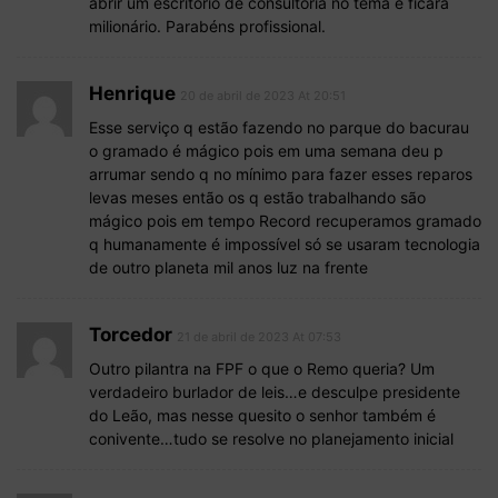
abrir um escritório de consultoria no tema e ficará
milionário. Parabéns profissional.
Henrique
20 de abril de 2023 At 20:51
Esse serviço q estão fazendo no parque do bacurau
o gramado é mágico pois em uma semana deu p
arrumar sendo q no mínimo para fazer esses reparos
levas meses então os q estão trabalhando são
mágico pois em tempo Record recuperamos gramado
q humanamente é impossível só se usaram tecnologia
de outro planeta mil anos luz na frente
Torcedor
21 de abril de 2023 At 07:53
Outro pilantra na FPF o que o Remo queria? Um
verdadeiro burlador de leis…e desculpe presidente
do Leão, mas nesse quesito o senhor também é
conivente…tudo se resolve no planejamento inicial