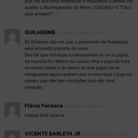
que ver que essa federação é mucurenta e jamais vai
aceitar o Bicampeonato do Remo ,CUIDADO O “Circo
está armado”!
GUILHERME
20 de abril de 2023 At 14:46
Só Diretoria não ver que o presidente da federação
está armando pracima do remo.
Des de que começou o campeonato so ve os jogos
da mucura fez dentro da curuzu olha o jogo da tuna
no campo deles o do Remo os dois jogos foi no
mangueirao agora querem que o remo faça o jogo no
campo que não tem condições isso não uma
armação.
Flávio Fonseca
20 de abril de 2023 At 15:10
Coloca time reserva
VICENTE BARLETA JR.
20 de abril de 2023 At 17:38