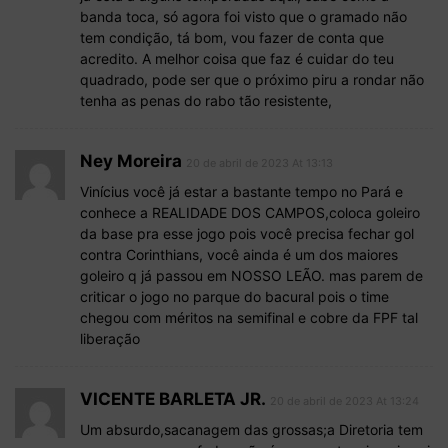
banda toca, só agora foi visto que o gramado não
tem condição, tá bom, vou fazer de conta que
acredito. A melhor coisa que faz é cuidar do teu
quadrado, pode ser que o próximo piru a rondar não
tenha as penas do rabo tão resistente,
Ney Moreira
20 de abril de 2023 At 13:13
Vinícius você já estar a bastante tempo no Pará e
conhece a REALIDADE DOS CAMPOS,coloca goleiro
da base pra esse jogo pois você precisa fechar gol
contra Corinthians, você ainda é um dos maiores
goleiro q já passou em NOSSO LEÃO. mas parem de
criticar o jogo no parque do bacural pois o time
chegou com méritos na semifinal e cobre da FPF tal
liberação
VICENTE BARLETA JR.
20 de abril de 2023 At 13:24
Um absurdo,sacanagem das grossas;a Diretoria tem