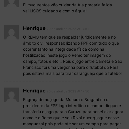
Ei mucurentos,vão cuidar da tua porcaria falida
vai!LISOS,cuidado e com o águia!
Henrique
20 de abril de 2023 At 17:51
O REMO tem que se respaldar juridicamente e no
âmbito civil responsabilizando FPF com tudo o que
ocorrer tanto na integridade física como na
hostilizacao ,neste jogo o Remo ter imagem do
campo, fotos e etc… Pois o jogo entre Cametá e Sao
Francisco foi uma vergonha para o futebol do Pará
pois estava mais para tirar caranguejo que p futebol
Henrique
20 de abril de 2023 At 17:56
Engraçado no jogo da Mucura e Bragantino o
presidente da FPF logo interditou o campo diogao e
transferiu o jogo para a Curuzu para beneficiar agora
como é o Remo que é seu Rival quer q jogue nesse
manguezal pois pode até ser um campo para pegar