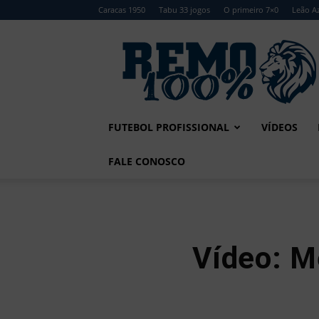
Caracas 1950
Tabu 33 jogos
O primeiro 7×0
Leão Az
Remo
100%
FUTEBOL PROFISSIONAL
VÍDEOS
FALE CONOSCO
Vídeo: 