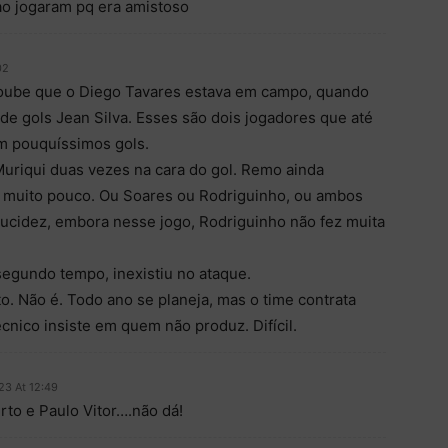
ao jogaram pq era amistoso
02
soube que o Diego Tavares estava em campo, quando
 de gols Jean Silva. Esses são dois jogadores que até
m pouquíssimos gols.
Muriqui duas vezes na cara do gol. Remo ainda
 muito pouco. Ou Soares ou Rodriguinho, ou ambos
lucidez, embora nesse jogo, Rodriguinho não fez muita
egundo tempo, inexistiu no ataque.
to. Não é. Todo ano se planeja, mas o time contrata
écnico insiste em quem não produz. Difícil.
23 At 12:49
rto e Paulo Vitor….não dá!