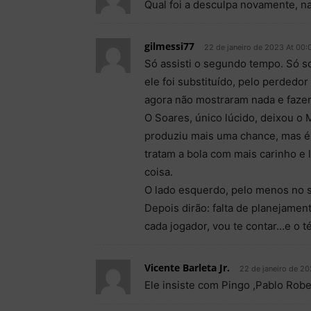
Qual foi a desculpa novamente, n
gilmessi77
22 de janeiro de 2023 At 00:
Só assisti o segundo tempo. Só 
ele foi substituído, pelo perdedor
agora não mostraram nada e faze
O Soares, único lúcido, deixou o 
produziu mais uma chance, mas é
tratam a bola com mais carinho e 
coisa.
O lado esquerdo, pelo menos no s
Depois dirão: falta de planejamen
cada jogador, vou te contar…e o t
Vicente Barleta Jr.
22 de janeiro de 20
Ele insiste com Pingo ,Pablo Robe