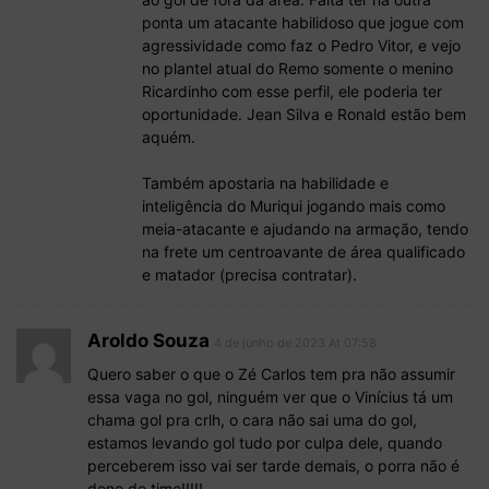
ponta um atacante habilidoso que jogue com
agressividade como faz o Pedro Vitor, e vejo
no plantel atual do Remo somente o menino
Ricardinho com esse perfil, ele poderia ter
oportunidade. Jean Silva e Ronald estão bem
aquém.
Também apostaria na habilidade e
inteligência do Muriqui jogando mais como
meia-atacante e ajudando na armação, tendo
na frete um centroavante de área qualificado
e matador (precisa contratar).
Aroldo Souza
4 de junho de 2023 At 07:58
Quero saber o que o Zé Carlos tem pra não assumir
essa vaga no gol, ninguém ver que o Vinícius tá um
chama gol pra crlh, o cara não sai uma do gol,
estamos levando gol tudo por culpa dele, quando
perceberem isso vai ser tarde demais, o porra não é
dono do time!!!!!