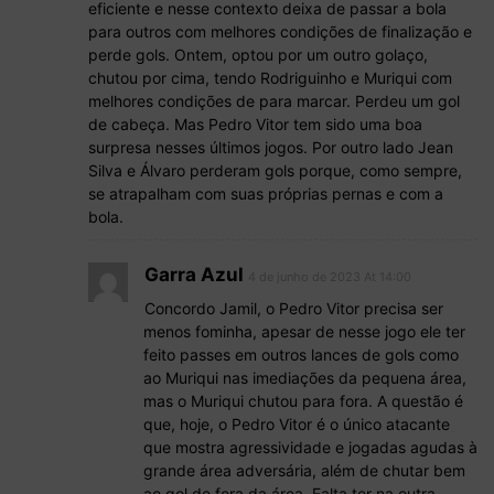
eficiente e nesse contexto deixa de passar a bola
para outros com melhores condições de finalização e
perde gols. Ontem, optou por um outro golaço,
chutou por cima, tendo Rodriguinho e Muriqui com
melhores condições de para marcar. Perdeu um gol
de cabeça. Mas Pedro Vitor tem sido uma boa
surpresa nesses últimos jogos. Por outro lado Jean
Silva e Álvaro perderam gols porque, como sempre,
se atrapalham com suas próprias pernas e com a
bola.
Garra Azul
4 de junho de 2023 At 14:00
Concordo Jamil, o Pedro Vitor precisa ser
menos fominha, apesar de nesse jogo ele ter
feito passes em outros lances de gols como
ao Muriqui nas imediações da pequena área,
mas o Muriqui chutou para fora. A questão é
que, hoje, o Pedro Vitor é o único atacante
que mostra agressividade e jogadas agudas à
grande área adversária, além de chutar bem
ao gol de fora da área. Falta ter na outra