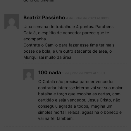
Beatriz Passinho
4 de junho de 2023 At 08:19
Uma semana de trabalho e 4 pontos. Parabéns
Catalá, o espírito de vencedor parece que te
acompanha.
Contrate o Camilo para fazer esse time ter mais
posse de bola, e um outro atacante de área, o
Muriqui sai muito da área.
100 nada
5 de junho de 2023 At 10:01
O Catalá não precisa parecer vencedor,
contrariar interesse interno vai ser sua maior
batalha e torço que escolha as certas, com
certidão e seja vencedor. Jesus Cristo, não
conseguiu agrada a todos, imagina um
simples mortal, relaxa, agasalha o boneco e
vai na fé, também.