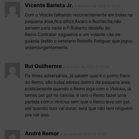
Vicente Barleta Jr.
4 de junho de 2023 At 10:55
Com o Viniciis falhando recorrentemente em bolas na
pequena área,fica dificil;Álvaro e Bochecha,não
servem para nada e P.Roberto desistiu do
Remo.Contratar zagueiros e um volante cão de
guarda (estilo o veterano Rodolfo Potiguar que jogou
ontem)urgentemente.
Rui Guilherme
4 de junho de 2023 At 12:34
Os times adversários, já sabem qual é o ponto fraco
do Remo, são bolas aéreas dentro da pequena área,
praticamente quando o Remo joga com o Vinícius, já
temos um gol na caixola, é raro o Remo fazer uma
partida com o Vinícius sem que o Remo leve um gol,
até quando isso vai durar, será que não tem ninguém
pra ver isso.
André Remor
4 de junho de 2023 At 12:35