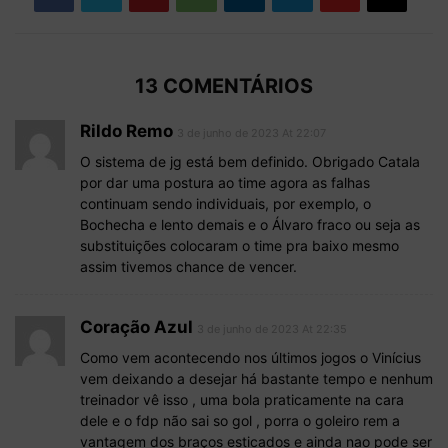
13 COMENTÁRIOS
Rildo Remo
3 de junho de 2023 At 22:07
O sistema de jg está bem definido. Obrigado Catala
por dar uma postura ao time agora as falhas
continuam sendo individuais, por exemplo, o
Bochecha e lento demais e o Álvaro fraco ou seja as
substituições colocaram o time pra baixo mesmo
assim tivemos chance de vencer.
Coração Azul
3 de junho de 2023 At 22:35
Como vem acontecendo nos últimos jogos o Vinícius
vem deixando a desejar há bastante tempo e nenhum
treinador vê isso , uma bola praticamente na cara
dele e o fdp não sai so gol , porra o goleiro rem a
vantagem dos braços esticados e ainda nao pode ser