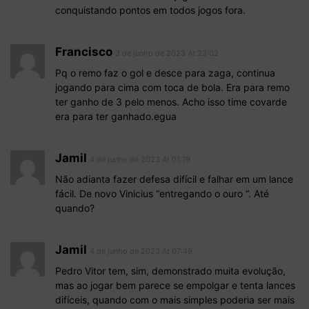
conquistando pontos em todos jogos fora.
Francisco
3 de junho de 2023 At 23:02
Pq o remo faz o gol e desce para zaga, continua
jogando para cima com toca de bola. Era para remo
ter ganho de 3 pelo menos. Acho isso time covarde
era para ter ganhado.egua
Jamil
4 de junho de 2023 At 01:19
Não adianta fazer defesa difícil e falhar em um lance
fácil. De novo Vinicius “entregando o ouro “. Até
quando?
Jamil
4 de junho de 2023 At 07:49
Pedro Vitor tem, sim, demonstrado muita evolução,
mas ao jogar bem parece se empolgar e tenta lances
difíceis, quando com o mais simples poderia ser mais