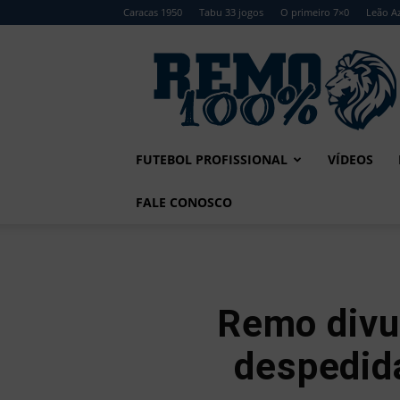
Caracas 1950
Tabu 33 jogos
O primeiro 7×0
Leão Az
Remo
100%
FUTEBOL PROFISSIONAL
VÍDEOS
FALE CONOSCO
Remo divul
despedida