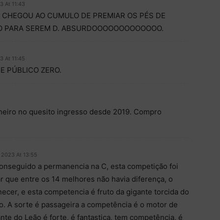
3 At 11:43
R CHEGOU AO CUMULO DE PREMIAR OS PÉS DE
DO PARA SEREM D. ABSURDOOOOOOOOOOOOO.
3 At 11:45
E PÚBLICO ZERO.
eiro no quesito ingresso desde 2019. Compro
 2023 At 13:55
conseguido a permanencia na C, esta competição foi
r que entre os 14 melhores não havia diferença, o
cer, e esta competencia é fruto da gigante torcida do
. A sorte é passageira a competência é o motor de
nte do Leão é forte, é fantastica, tem competência, é