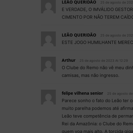
LEÃO QUERIDÃO
25 de agosto de 202
E VERDADE, O IMVÁLIDO GESTO
CIMENTO POR NÃO TEREM CAÍ
LEÃO QUERIDÃO
25 de agosto de 202
ESTE JOGO HUMILHANTE MEREC
Arthur
25 de agosto de 2023 At 12:29
O Clube do Remo não vê meu dinh
camisas, mas não ingresso.
felipe vilhena senior
25 de agosto de
Parece sonho o fato do Leão ter 
muito parelha podemos até afirma
Leão teve competência de permane
Rei da Amazônia: o Clube do Remo
quem voa mais alto. A torcida giga