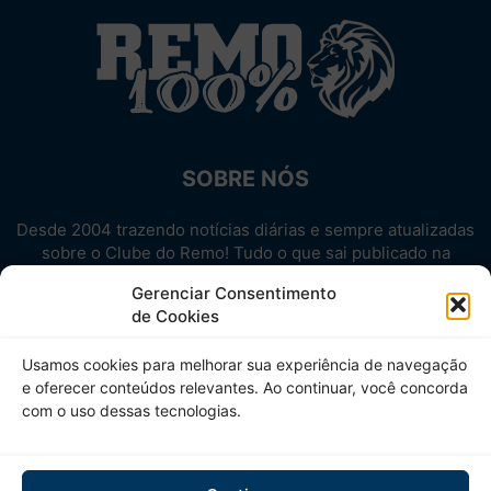
SOBRE NÓS
Desde 2004 trazendo notícias diárias e sempre atualizadas
sobre o Clube do Remo! Tudo o que sai publicado na
internet sobre o Leão, reunido em um único lugar!
Gerenciar Consentimento
Aproveite! Site não-oficial.
de Cookies
SIGA-NOS
Usamos cookies para melhorar sua experiência de navegação
e oferecer conteúdos relevantes. Ao continuar, você concorda
com o uso dessas tecnologias.