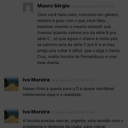
Mauro Sérgio
20 de julho de 2023 At 12:02
Cara você falou tudo, concordo em gênero ,
número e grau com o que você falou ,
estamos vivendo o mesmo drama5 que
tivemos quando caímos pra da série B pra
série C , só que agora o drama é muito pior,
se cairmos será da série C pra D e aí meu
amigo pra voltar é difícil, que o diga o Santa
Cruz, maiôs torcida de Pernambuco e vive
esse drama .
Ivo Moreira
19 de julho de 2023 At 12:53
Nesse ritmo a queda para a D é quase inevitável.
Infelizmente essa é a realidade.
Ivo Moreira
19 de julho de 2023 At 12:58
A torcida precisa marcar, urgente, uma reunião com o
presidente e diretores do clube, para cobrar