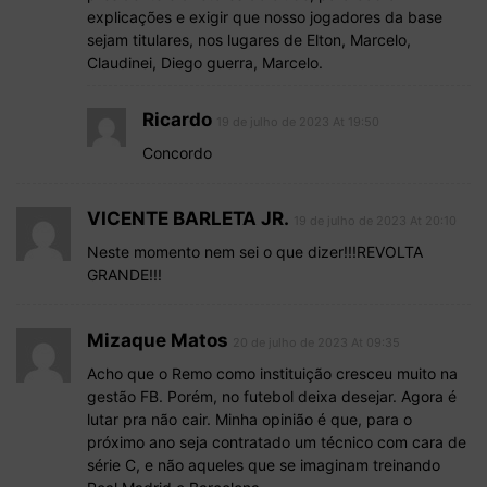
explicações e exigir que nosso jogadores da base
sejam titulares, nos lugares de Elton, Marcelo,
Claudinei, Diego guerra, Marcelo.
Ricardo
19 de julho de 2023 At 19:50
Concordo
VICENTE BARLETA JR.
19 de julho de 2023 At 20:10
Neste momento nem sei o que dizer!!!REVOLTA
GRANDE!!!
Mizaque Matos
20 de julho de 2023 At 09:35
Acho que o Remo como instituição cresceu muito na
gestão FB. Porém, no futebol deixa desejar. Agora é
lutar pra não cair. Minha opinião é que, para o
próximo ano seja contratado um técnico com cara de
série C, e não aqueles que se imaginam treinando