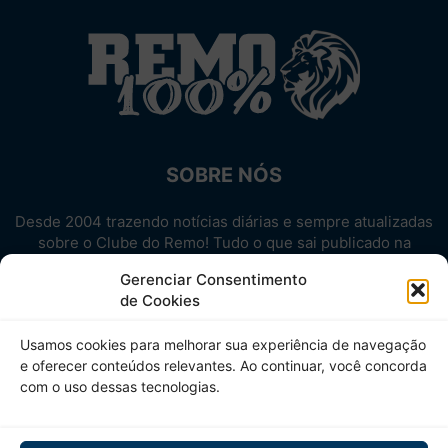
SOBRE NÓS
Desde 2004 trazendo notícias diárias e sempre atualizadas
sobre o Clube do Remo! Tudo o que sai publicado na
internet sobre o Leão, reunido em um único lugar!
Gerenciar Consentimento
Aproveite! Site não-oficial.
de Cookies
SIGA-NOS
Usamos cookies para melhorar sua experiência de navegação
e oferecer conteúdos relevantes. Ao continuar, você concorda
com o uso dessas tecnologias.