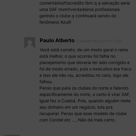
comentários!!!acredito tbm q a salvação seria
uma SAF msm!!verdadeiros profissionais
gerindo o clube q continuará sendo do
fenômeno Azul!!
Paulo Alberto
21 de julho de 2023 At 12:28
Você está correto, de um modo geral o remo
está melhor, o que ocorreu foi falha no
planejamento que deveria ter sido corrigido e
foi de modo errado, pois o executivo era fraco
e isso ele não viu, acreditou no cara, logo ele
falhou.
Penso que para os clubes do norte e falando
especificamente do norte, o certo é virar SAF,
igual fez o Cuiabá. Pois, quando alguém mete
seu dinheiro em um negócio, luta pra
recuperar. Penso que esse modelo de clube
com Condel etc …, Não dá mais certo.