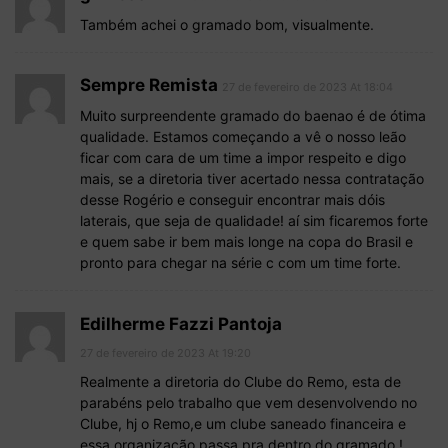
Também achei o gramado bom, visualmente.
Sempre Remista
27 de fevereiro de 2023 At 18:04
Muito surpreendente gramado do baenao é de ótima
qualidade. Estamos começando a vê o nosso leão
ficar com cara de um time a impor respeito e digo
mais, se a diretoria tiver acertado nessa contratação
desse Rogério e conseguir encontrar mais dóis
laterais, que seja de qualidade! aí sim ficaremos forte
e quem sabe ir bem mais longe na copa do Brasil e
pronto para chegar na série c com um time forte.
Edilherme Fazzi Pantoja
27 de fevereiro de 2023 At 19:20
Realmente a diretoria do Clube do Remo, esta de
parabéns pelo trabalho que vem desenvolvendo no
Clube, hj o Remo,e um clube saneado financeira e
essa organização passa pra dentro do gramado !