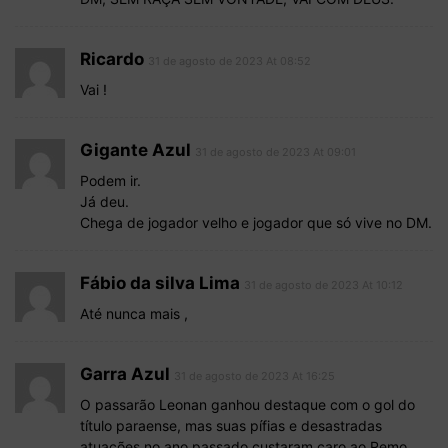
Ricardo
31 de agosto de 2023 At 08:52
Vai !
Gigante Azul
31 de agosto de 2023 At 09:01
Podem ir.
Já deu.
Chega de jogador velho e jogador que só vive no DM.
Fábio da silva Lima
31 de agosto de 2023 At 10:12
Até nunca mais ,
Garra Azul
31 de agosto de 2023 At 16:25
O passarão Leonan ganhou destaque com o gol do
título paraense, mas suas pífias e desastradas
atuações no ano passado custaram caro ao Remo,