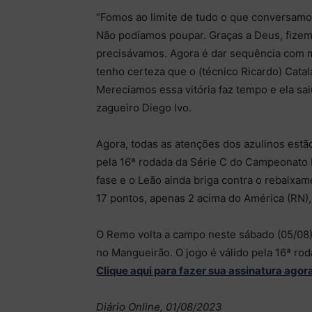
“Fomos ao limite de tudo o que conversamos. 
Não podíamos poupar. Graças a Deus, fizem
precisávamos. Agora é dar sequência com 
tenho certeza que o (técnico Ricardo) Catal
Merecíamos essa vitória faz tempo e ela s
zagueiro Diego Ivo.
Agora, todas as atenções dos azulinos estão
pela 16ª rodada da Série C do Campeonato B
fase e o Leão ainda briga contra o rebaixam
17 pontos, apenas 2 acima do América (RN),
O Remo volta a campo neste sábado (05/08), 
no Mangueirão. O jogo é válido pela 16ª rod
Clique aqui para fazer sua assinatura agor
Diário Online, 01/08/2023