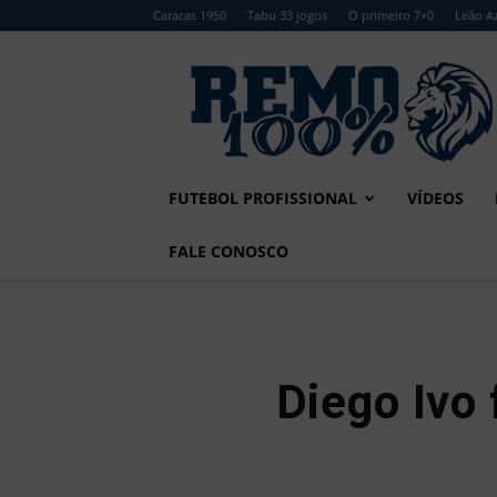
Caracas 1950
Tabu 33 jogos
O primeiro 7×0
Leão Az
Remo
100%
FUTEBOL PROFISSIONAL
VÍDEOS
FALE CONOSCO
Diego Ivo 