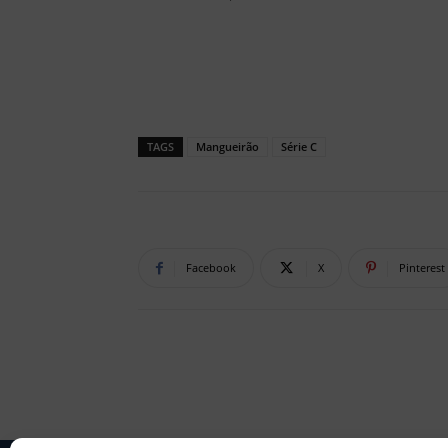
TAGS
Mangueirão
Série C
Facebook
X
Pinterest