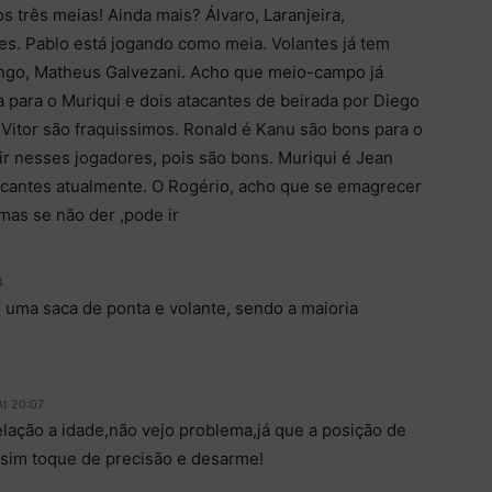
s três meias! Ainda mais? Álvaro, Laranjeira,
es. Pablo está jogando como meia. Volantes já tem
ingo, Matheus Galvezani. Acho que meio-campo já
 para o Muriqui e dois atacantes de beirada por Diego
Vitor são fraquissimos. Ronald é Kanu são bons para o
ir nesses jogadores, pois são bons. Muriqui é Jean
tacantes atualmente. O Rogério, acho que se emagrecer
mas se não der ,pode ir
4
 uma saca de ponta e volante, sendo a maioria
At 20:07
ação a idade,não vejo problema,já que a posição de
 sim toque de precisão e desarme!