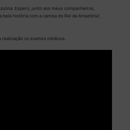
azulina. Espero, junto aos meus companheiros,
a bela história com a camisa do Rei da Amazônia”,
a realização os exames médicos.