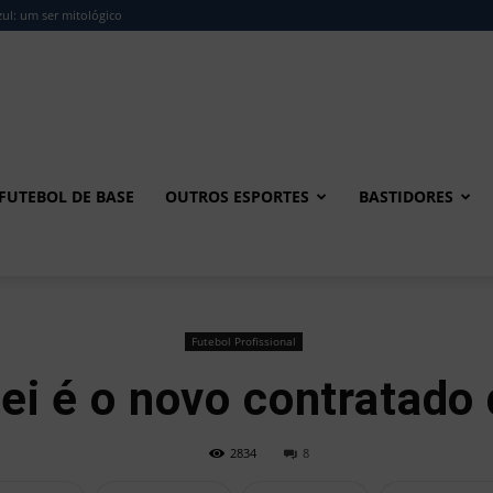
ul: um ser mitológico
FUTEBOL DE BASE
OUTROS ESPORTES
BASTIDORES
Futebol Profissional
ei é o novo contratado
2834
8