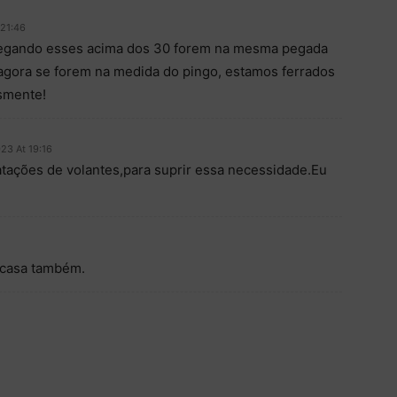
 21:46
hegando esses acima dos 30 forem na mesma pegada
agora se forem na medida do pingo, estamos ferrados
esmente!
023 At 19:16
atações de volantes,para suprir essa necessidade.Eu
 casa também.