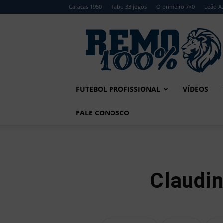
Caracas 1950
Tabu 33 jogos
O primeiro 7×0
Leão Az
Remo
100%
FUTEBOL PROFISSIONAL
VÍDEOS
FALE CONOSCO
Claudin