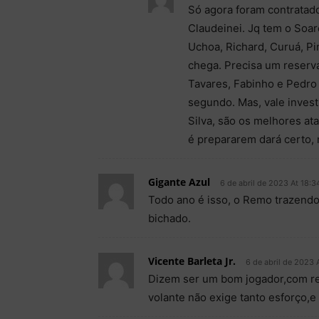
Só agora foram contratado
Claudeinei. Jq tem o Soar
Uchoa, Richard, Curuá, P
chega. Precisa um reserva
Tavares, Fabinho e Pedro 
segundo. Mas, vale invest
Silva, são os melhores a
é prepararem dará certo, 
Gigante Azul
6 de abril de 2023 At 18:3
Todo ano é isso, o Remo trazendo
bichado.
Vicente Barleta Jr.
6 de abril de 2023 
Dizem ser um bom jogador,com rel
volante não exige tanto esforço,e