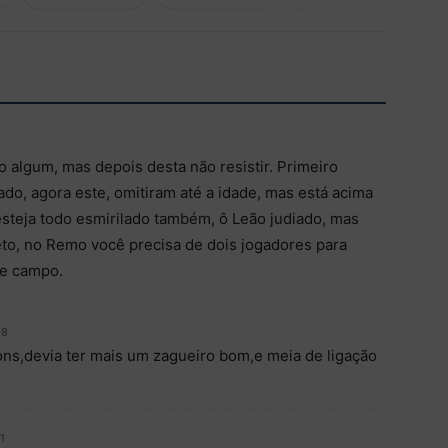
o algum, mas depois desta não resistir. Primeiro
do, agora este, omitiram até a idade, mas está acima
esteja todo esmirilado também, ô Leão judiado, mas
to, no Remo você precisa de dois jogadores para
de campo.
08
ons,devia ter mais um zagueiro bom,e meia de ligação
1