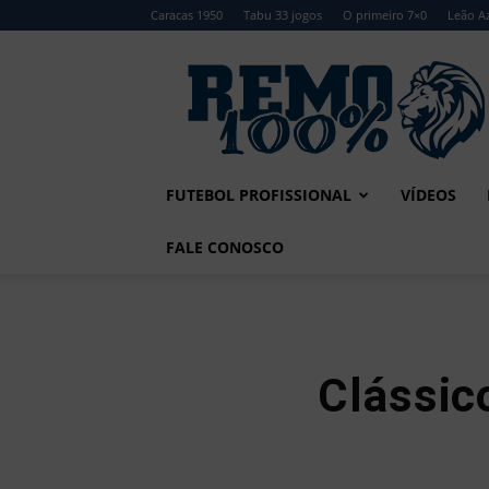
Caracas 1950
Tabu 33 jogos
O primeiro 7×0
Leão Az
Remo
100%
FUTEBOL PROFISSIONAL
VÍDEOS
FALE CONOSCO
Clássic