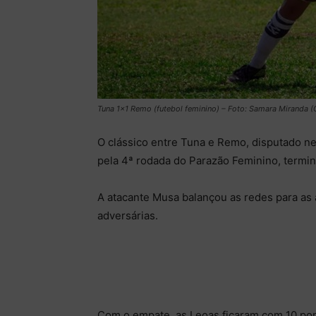
Tuna 1×1 Remo (futebol feminino) – Foto: Samara Miranda 
O clássico entre Tuna e Remo, disputado nes
pela 4ª rodada do Parazão Feminino, termin
A atacante Musa balançou as redes para as 
adversárias.
Com o empate, as Leoas ficaram com 10 po