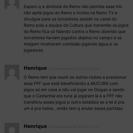
Espero q a diretoria do Remo não permita esse trio
não apite jogos do Remo e invista na Remo TV e
divulgue para os torcedores assistir no canal do
Remo pois a equipe da Cultura que transmite os jogos
do Remo fica só falando contra o Remo dizendo que
torcedores haviam jogados objetos no campo e as
imagem mostraram comissão jogando água p os
jogadores
Henrique
26 de fevereiro de 2023 At 21:24
O Remo tem que reunir os outros clubes e pressionar
essa FPF que está beneficiando a MUCURA com
jogos só em casa e não vai jogar no Diogao e sendo
que o Castanhal era tuna já jogaram lá e a FPF não
transferiu esses jogos p outro estádios se a lei é pra
um é pra todos , então tem q anular essas partidas
Henrique
26 de fevereiro de 2023 At 21:25