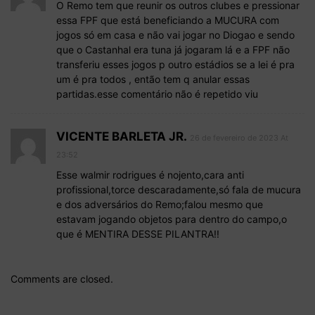
O Remo tem que reunir os outros clubes e pressionar
essa FPF que está beneficiando a MUCURA com
jogos só em casa e não vai jogar no Diogao e sendo
que o Castanhal era tuna já jogaram lá e a FPF não
transferiu esses jogos p outro estádios se a lei é pra
um é pra todos , então tem q anular essas
partidas.esse comentário não é repetido viu
VICENTE BARLETA JR.
26 de fevereiro de 2023 At
23:52
Esse walmir rodrigues é nojento,cara anti
profissional,torce descaradamente,só fala de mucura
e dos adversários do Remo;falou mesmo que
estavam jogando objetos para dentro do campo,o
que é MENTIRA DESSE PILANTRA!!
Comments are closed.