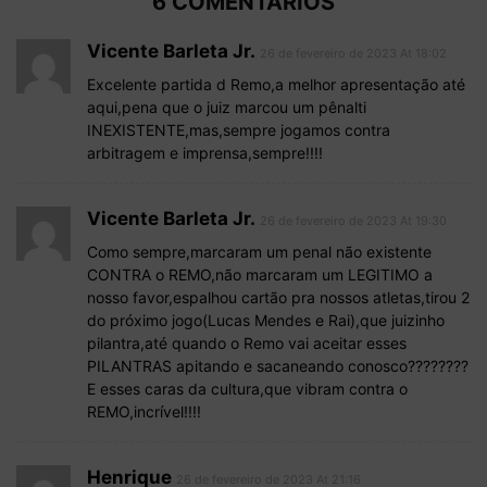
6 COMENTÁRIOS
Vicente Barleta Jr.
26 de fevereiro de 2023 At 18:02
Excelente partida d Remo,a melhor apresentação até
aqui,pena que o juiz marcou um pênalti
INEXISTENTE,mas,sempre jogamos contra
arbitragem e imprensa,sempre!!!!
Vicente Barleta Jr.
26 de fevereiro de 2023 At 19:30
Como sempre,marcaram um penal não existente
CONTRA o REMO,não marcaram um LEGITIMO a
nosso favor,espalhou cartão pra nossos atletas,tirou 2
do próximo jogo(Lucas Mendes e Rai),que juizinho
pilantra,até quando o Remo vai aceitar esses
PILANTRAS apitando e sacaneando conosco????????
E esses caras da cultura,que vibram contra o
REMO,incrível!!!!
Henrique
26 de fevereiro de 2023 At 21:16