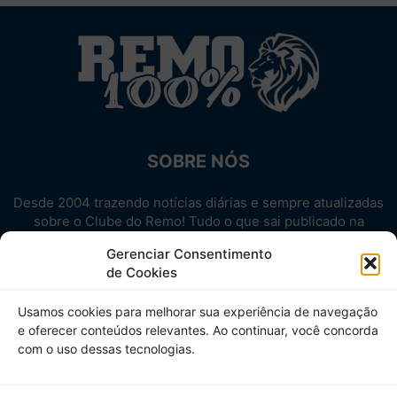
SOBRE NÓS
Desde 2004 trazendo notícias diárias e sempre atualizadas
sobre o Clube do Remo! Tudo o que sai publicado na
internet sobre o Leão, reunido em um único lugar!
Gerenciar Consentimento
Aproveite! Site não-oficial.
de Cookies
SIGA-NOS
Usamos cookies para melhorar sua experiência de navegação
e oferecer conteúdos relevantes. Ao continuar, você concorda
com o uso dessas tecnologias.