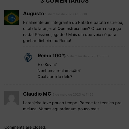
3 COMENTÁRIOS
Augusto
5 de maio de 2023 At 06:10
Finalmente um integrante do Patati e patatá estreiou,
o tal do laranjeira! Que estreia hein? O cara não joga
nada! Péssimo jogador! Mais um que veio só para
ganhar dinheiro no Remo!
Remo 100%
5 de maio de 2023 At 08:57
E o Kevin?
Nenhuma reclamação?
Qual apelido dele?
Claudio MG
5 de maio de 2023 At 11:56
Laranjeira teve pouco tempo. Parece ter técnica pra
meiuca. Vamos aguardar um pouco mais.
Comments are closed.