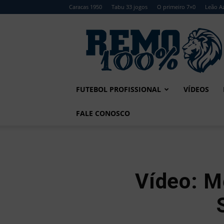
Caracas 1950
Tabu 33 jogos
O primeiro 7×0
Leão Az
Remo
100%
FUTEBOL PROFISSIONAL
VÍDEOS
FALE CONOSCO
Vídeo: 