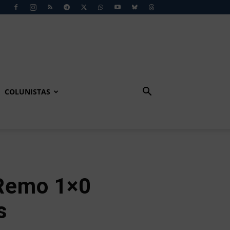
COLUNISTAS
Remo 1×0
s