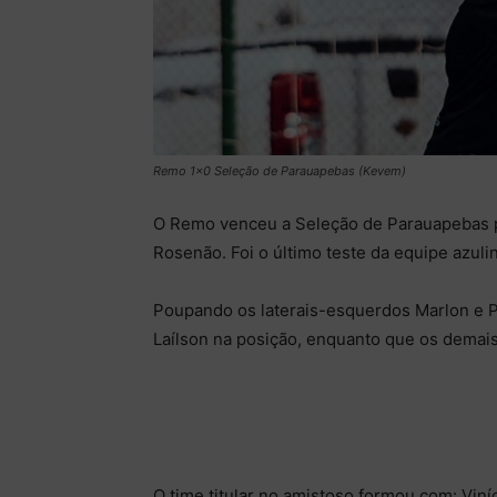
Remo 1×0 Seleção de Parauapebas (Kevem)
O Remo venceu a Seleção de Parauapebas por
Rosenão. Foi o último teste da equipe azul
Poupando os laterais-esquerdos Marlon e P
Laílson na posição, enquanto que os demais 
O time titular no amistoso formou com: Viníc