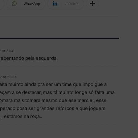
WhatsApp
Linkedin
 At 21:31
rrebentando pela esquerda.
2 At 23:04
lta muinto ainda pra ser um time que impolgue a
eçam a se destacar, mas tá muinto longe só falta uma
tomara mais tomara mesmo que ese marciel, esse
operado posa ser grandes reforços e que joguem
, estamos na roça..