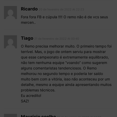
Ricardo
20 de fevereiro de 2022 At 22:23
Fora fora FB e cúpula !!!! O remo não é de vcs seus
mercen..
Tiago
21 de fevereiro de 2022 At 00:40
O Remo precisa melhorar muito. O primeiro tempo foi
terrível. Mas, o jogo de ontem serviu para mostrar
que esse campeonato é extremamente equilibrado,
não tem nenhuma equipe “voando” como sugerem
alguns comentaristas tendenciosos. O Remo
melhorou no segundo tempo e poderia ter saído
muito bem com a vitória, isso não aconteceu por um
detalhe, mesmo a equipe ainda apresentando muitos
problemas técnicos.
Eu acredito!
SAZ!
Maurício coelho