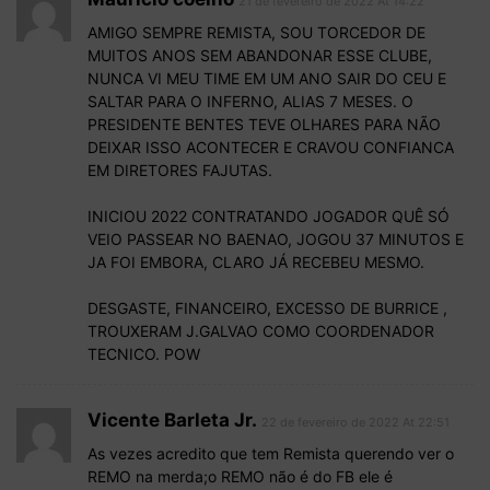
21 de fevereiro de 2022 At 14:22
AMIGO SEMPRE REMISTA, SOU TORCEDOR DE
MUITOS ANOS SEM ABANDONAR ESSE CLUBE,
NUNCA VI MEU TIME EM UM ANO SAIR DO CEU E
SALTAR PARA O INFERNO, ALIAS 7 MESES. O
PRESIDENTE BENTES TEVE OLHARES PARA NÃO
DEIXAR ISSO ACONTECER E CRAVOU CONFIANCA
EM DIRETORES FAJUTAS.
INICIOU 2022 CONTRATANDO JOGADOR QUÊ SÓ
VEIO PASSEAR NO BAENAO, JOGOU 37 MINUTOS E
JA FOI EMBORA, CLARO JÁ RECEBEU MESMO.
DESGASTE, FINANCEIRO, EXCESSO DE BURRICE ,
TROUXERAM J.GALVAO COMO COORDENADOR
TECNICO. POW
Vicente Barleta Jr.
22 de fevereiro de 2022 At 22:51
As vezes acredito que tem Remista querendo ver o
REMO na merda;o REMO não é do FB ele é