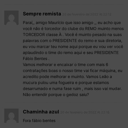
Sempre remista
20 de fevereiro de 2022 At 22:12
Paraí,, amigo Maurício que isso amigo ,, eu acho que
você não é torcedor do clube do REMO muinto menos
TORCEDOR classe À . Você é muinto pesado na suas
palavras com o PRESIDENTE do remo e sua diretoria,
eu vou marcar teu nome aqui porque eu vou ver você
aplaudindo o time do remo aqui e seu PRESIDENTE
Fábio Bentes .
Vamos melhorar e encaixar o time com mais 6
contratações boas o nosso time vai ficar máquina, eu
acredito pode melhorar e muinto. Vamos Leão a
mucura pulou uma fogueira e porque estamos
desarrumado e numa fase ruim , mais isso vai mudar.
Não entendir porque o gedoz saiu?
Chaminha azul
20 de fevereiro de 2022 At 22:16
Fora fábio bentes