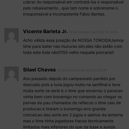
cobrar do responsável em contratá-los o responsável
pelo rebaixamento , que tem nome e sobrenome o
irresponsável e incompetente Fábio Bentes.
Vicente Barleta Jr.
19 de fevereiro de 2022 At 19:36
Acho válida essa posição de NOSSA TORCIDA;temos
time para bater nas mucuras sim,eles não estão com
toda esta bola não!!!!Só velho naquela porcaria!!
Silael Chaves
20 de fevereiro de 2022 At 05:34
Ano passado depois do campeonato perdido por
descuido pois a tuna jogou muito na senifinal e teve
muita sorte na serie b o time que encerrou o parazao
vinha bem com bonamigo no comando ao chegar os
pernas de pau chamados de refiecos o time caiu de
producao e tiraram o bonamigo erro grande
conceicao deu sorte em 2 jogos e saimos da lanterna
mas o time tinha jogadores fracos tecnicamente
limitados mais inferiores do que da base e aunda