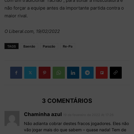
com um tradicional “rachão”, para soltar a musculatura e
não forçar a equipe antes da importante partida contra o
maior rival.
O Liberal.com, 19/02/2022
TAGS
Baenão
Parazão
Re-Pa
3 COMENTÁRIOS
Chaminha azul
19 de fevereiro de 2022 At 17:26
Não adianta cobrar destes fracos jogadores. Eles não
vão jogar mais do que sabem – quase nada! Tem de