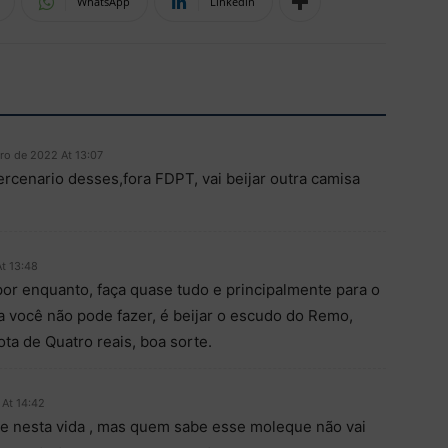
WhatsApp
Linkedin
iro de 2022 At 13:07
cenario desses,fora FDPT, vai beijar outra camisa
At 13:48
por enquanto, faça quase tudo e principalmente para o
a você não pode fazer, é beijar o escudo do Remo,
ota de Quatro reais, boa sorte.
 At 14:42
e nesta vida , mas quem sabe esse moleque não vai