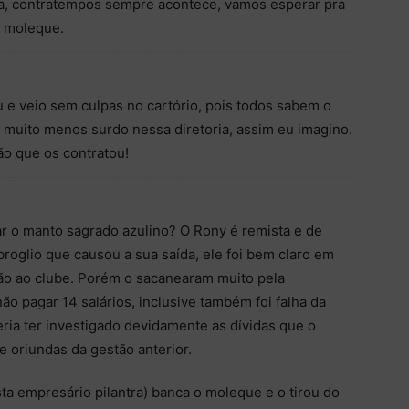
ida, contratempos sempre acontece, vamos esperar pra
 moleque.
u e veio sem culpas no cartório, pois todos sabem o
muito menos surdo nessa diretoria, assim eu imagino.
ão que os contratou!
r o manto sagrado azulino? O Rony é remista e de
broglio que causou a sua saída, ele foi bem claro em
ção ao clube. Porém o sacanearam muito pela
ão pagar 14 salários, inclusive também foi falha da
eria ter investigado devidamente as dívidas que o
 oriundas da gestão anterior.
sta empresário pilantra) banca o moleque e o tirou do