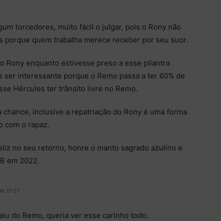
um torcedores, muito fácil o julgar, pois o Rony não
tos porque quem trabalha merece receber por seu suor.
 o Rony enquanto estivesse preso a esse pilantra
 ser interessante porque o Remo passa a ter 60% de
sse Hércules ter trânsito livre no Remo.
hance, inclusive a repatriação do Rony é uma forma
o com o rapaz.
eliz no seu retorno, honre o manto sagrado azulino e
 B em 2022.
At 17:57
aiu do Remo, queria ver esse carinho todo.