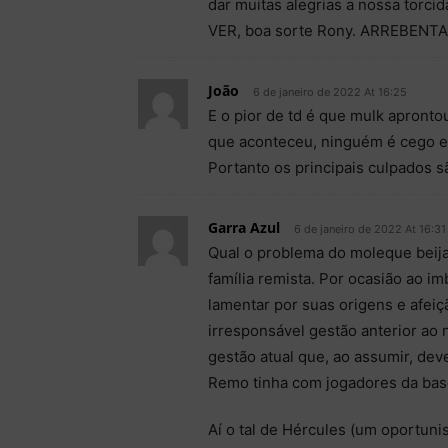
dar muitas alegrias a nossa torc
VER, boa sorte Rony. ARREBENTA
João
6 de janeiro de 2022 At 16:25
E o pior de td é que mulk apronto
que aconteceu, ninguém é cego e 
Portanto os principais culpados s
Garra Azul
6 de janeiro de 2022 At 16:31
Qual o problema do moleque beija
família remista. Por ocasião ao im
lamentar por suas origens e afei
irresponsável gestão anterior ao n
gestão atual que, ao assumir, dev
Remo tinha com jogadores da base
Aí o tal de Hércules (um oportuni