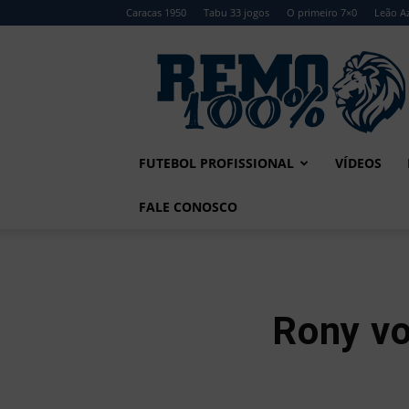
Caracas 1950
Tabu 33 jogos
O primeiro 7×0
Leão Az
Remo
100%
FUTEBOL PROFISSIONAL
VÍDEOS
FALE CONOSCO
Rony vo