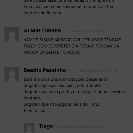
Se eu fosse esse cara eu pedia p ir embora do
Leao,nos nao vamos esquecer ocque vc e teu
empresario fizeram
ALMIR TORRES
15 de fevereiro de 2022 At 13:08
VAMOS SIM,SE MARCAR GOL,DER ASSISTÊNCIAS,
FAZER COM COMPETÊNCIA TERÁ O PERDÃO DA
NOSSA EXIGENTE TORCIDA.
Beatriz Passinho
15 de fevereiro de 2022 At 13:58
Essa é a cara das contratações desse ano!
Jogador que saiu via justiça do trabalho
Jogador que veio pra fazer cirurgia e depois assinar
contrato.
Jogador que não jogava mais de 1 ano.
E por aí, vai.
Tiago
15 de fevereiro de 2022 At 15:33