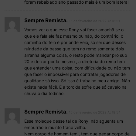
foram rebaixado ano passado mais é um bom lateral.
Sempre Remista.
15 de fevereiro de 2022 At 18:51
Vamos ver o que esse Rony vai faser amanhã se o
que ele fala ele faz mesmo ou não, do contrário, o
caminho do feio é por onde veio, só sei que desses
ruindade da basse que tem no remo somente dois
arranha alguma coisa, o resto pode mandar pro sub
20 e deixar por lá mesmo , a diretoria do remo tem
que entender uma coisa, com dificuldade ou não tem
que faser o impossível para contratar jogadores de
qualidade só isso. Só isso é trabalho meu amigo. Não
existe nada fácil. E a torcida sofre que só cavalo na
chuva o dia todinho.
Sempre Remista.
15 de fevereiro de 2022 At 18:54
Esse moleque desse tal de Rony, não aguenta um
empurrão é muinto fraco velho.
Nem corpo de homem tem , tem que pegar corpo de