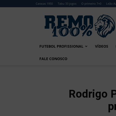
Caracas 1950
Tabu 33 jogos
O primeiro 7×0
Leão Az
Remo
100%
FUTEBOL PROFISSIONAL
VÍDEOS
FALE CONOSCO
Rodrigo 
p