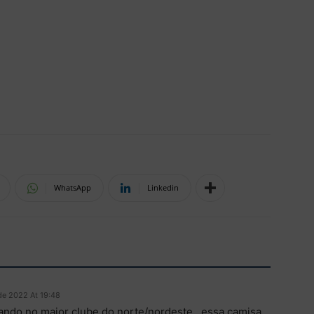
WhatsApp
Linkedin
 de 2022 At 19:48
gando no maior clube do norte/nordeste , essa camisa