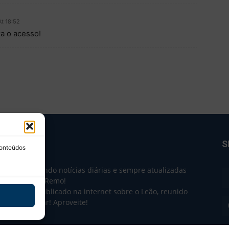
At 18:52
a o acesso!
BRE NÓS
S
conteúdos
e 2004 trazendo notícias diárias e sempre atualizadas
e o Clube do Remo!
 o que sai publicado na internet sobre o Leão, reunido
m único lugar! Aproveite!
não-oficial.