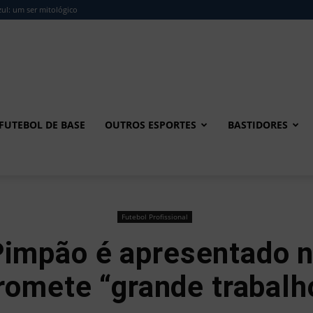
ul: um ser mitológico
FUTEBOL DE BASE
OUTROS ESPORTES
BASTIDORES
Futebol Profissional
Pimpão é apresentado 
romete “grande trabalh