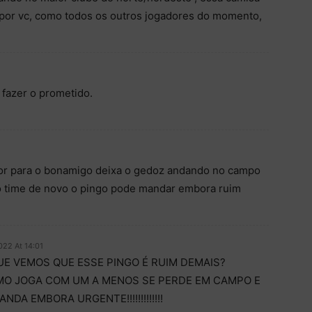
 por vc, como todos os outros jogadores do momento,
 fazer o prometido.
e for para o bonamigo deixa o gedoz andando no campo
a o time de novo o pingo pode mandar embora ruim
022 At 14:01
UE VEMOS QUE ESSE PINGO É RUIM DEMAIS?
MO JOGA COM UM A MENOS SE PERDE EM CAMPO E
DA EMBORA URGENTE!!!!!!!!!!!!!