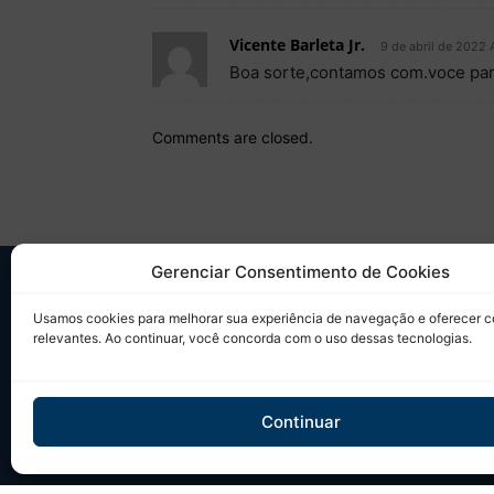
Vicente Barleta Jr.
9 de abril de 2022 
Boa sorte,contamos com.voce par
Comments are closed.
Gerenciar Consentimento de Cookies
SO
Usamos cookies para melhorar sua experiência de navegação e oferecer 
relevantes. Ao continuar, você concorda com o uso dessas tecnologias.
Desd
sobr
Tudo
Continuar
em u
Site 