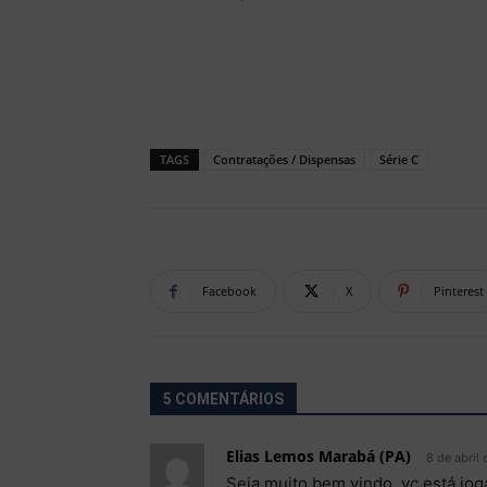
TAGS
Contratações / Dispensas
Série C
Facebook
X
Pinterest
5 COMENTÁRIOS
Elias Lemos Marabá (PA)
8 de abril
Seja muito bem vindo, vc está jo