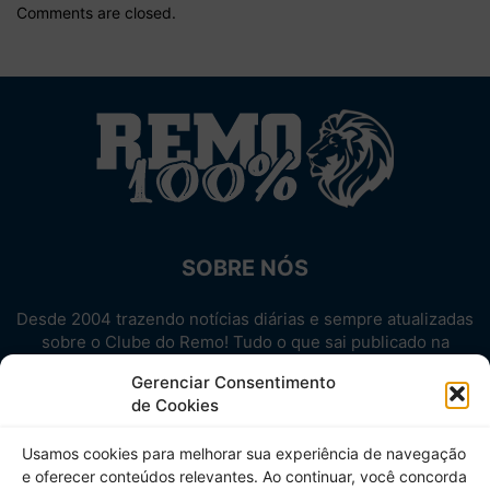
Comments are closed.
SOBRE NÓS
Desde 2004 trazendo notícias diárias e sempre atualizadas
sobre o Clube do Remo! Tudo o que sai publicado na
internet sobre o Leão, reunido em um único lugar!
Gerenciar Consentimento
Aproveite! Site não-oficial.
de Cookies
SIGA-NOS
Usamos cookies para melhorar sua experiência de navegação
e oferecer conteúdos relevantes. Ao continuar, você concorda