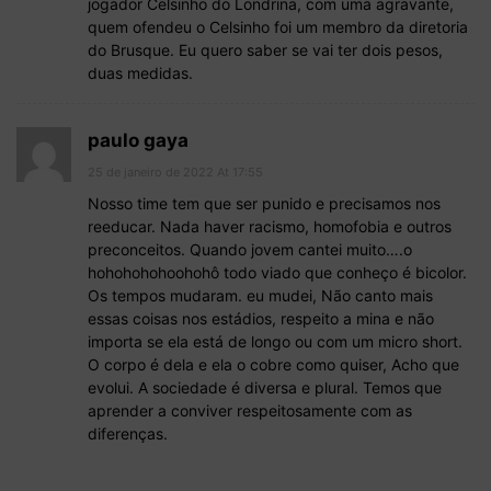
jogador Celsinho do Londrina, com uma agravante,
quem ofendeu o Celsinho foi um membro da diretoria
do Brusque. Eu quero saber se vai ter dois pesos,
duas medidas.
paulo gaya
25 de janeiro de 2022 At 17:55
Nosso time tem que ser punido e precisamos nos
reeducar. Nada haver racismo, homofobia e outros
preconceitos. Quando jovem cantei muito….o
hohohohohoohohô todo viado que conheço é bicolor.
Os tempos mudaram. eu mudei, Não canto mais
essas coisas nos estádios, respeito a mina e não
importa se ela está de longo ou com um micro short.
O corpo é dela e ela o cobre como quiser, Acho que
evolui. A sociedade é diversa e plural. Temos que
aprender a conviver respeitosamente com as
diferenças.