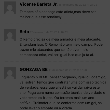
Vicente Barleta Jr.
16 de março de 2022 At 21:22
Também não conheço este atleta,mas deve ser
melhor que esse rondinely…
Beto
17 de março de 2022 At 07:29
O Remo precisa de meia armador e meia atacante.
Entendam isso. O Remo não tem meio campo. Pode
trazer mio atacantes que se não tiver meio
camponpra criar, vai ser igual isso que ja ta aí.
GONZAGA BB
18 de março de 2022 At 17:58
Enquanto o REMO pensar pequeno, igual o Bonamigo,
vai sofrer. Temos que contratar uma comissão técnica
de verdade, essa que aí está só vai dar raiva este
ano. Paga caro numa comissão técnica de verdade e
voltaremos os frutos. Ou teremos mais um ano
sofrível. Treinador que se conforma com um gol, só
pode levar o empate ou a virada.