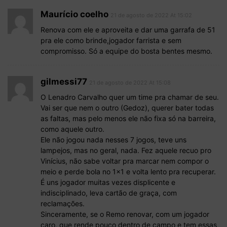
Maurício coelho
21 de agosto de 2022 At 15:02
Renova com ele e aproveita e dar uma garrafa de 51
pra ele como brinde,jogador farrista e sem
compromisso. Só a equipe do bosta bentes mesmo.
gilmessi77
21 de agosto de 2022 At 15:08
O Lenadro Carvalho quer um time pra chamar de seu.
Vai ser que nem o outro (Gedoz), querer bater todas
as faltas, mas pelo menos ele não fixa só na barreira,
como aquele outro.
Ele não jogou nada nesses 7 jogos, teve uns
lampejos, mas no geral, nada. Fez aquele recuo pro
Vinícius, não sabe voltar pra marcar nem compor o
meio e perde bola no 1×1 e volta lento pra recuperar.
É uns jogador muitas vezes displicente e
indisciplinado, leva cartão de graça, com
reclamações.
Sinceramente, se o Remo renovar, com um jogador
caro, que rende pouco dentro de campo e tem essas