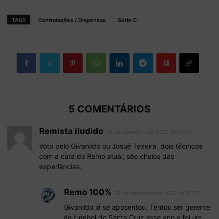
TAGS
Contratações / Dispensas
Série C
5 COMENTÁRIOS
Remista iludido
29 de setembro de 2022 At 09:57
Voto pelo Givanildo ou Josué Texeira, dois técnicos
com a cara do Remo atual, são cheios das
experiências.
Remo 100%
29 de setembro de 2022 At 10:25
Givanildo já se aposentou. Tentou ser gerente
de futebol do Santa Cruz esse ano e foi um