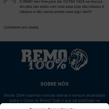
O REMO tem time.para dar OUTRA TACA na mucura
sim,eles não estão com toda essa bola não;clássico é
clássico e não vamos perder esse jogo não!!!!
Comments are closed.
SOBRE NÓS
Desde 2004 trazendo notícias diárias e sempre atualizadas
sobre o Clube do Remo! Tudo o que sai publicado na
internet sobre o Leão, reunido em um único lugar!