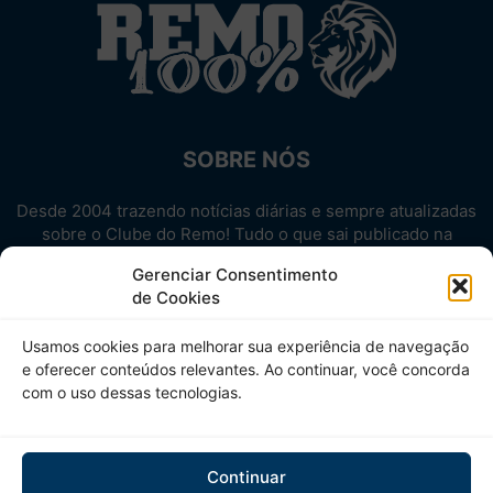
SOBRE NÓS
Desde 2004 trazendo notícias diárias e sempre atualizadas
sobre o Clube do Remo! Tudo o que sai publicado na
internet sobre o Leão, reunido em um único lugar!
Gerenciar Consentimento
Aproveite! Site não-oficial.
de Cookies
SIGA-NOS
Usamos cookies para melhorar sua experiência de navegação
e oferecer conteúdos relevantes. Ao continuar, você concorda
com o uso dessas tecnologias.
Continuar