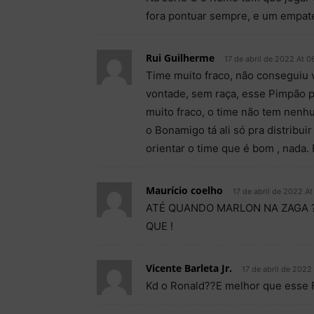
fora pontuar sempre, e um empate 
Rui Guilherme
17 de abril de 2022 At 0
Time muito fraco, não conseguiu
vontade, sem raça, esse Pimpão p
muito fraco, o time não tem nenh
o Bonamigo tá ali só pra distribui
orientar o time que é bom , nada. 
Maurício coelho
17 de abril de 2022 At
ATÉ QUANDO MARLON NA ZAGA ?
QUE !
Vicente Barleta Jr.
17 de abril de 2022
Kd o Ronald??E melhor que esse