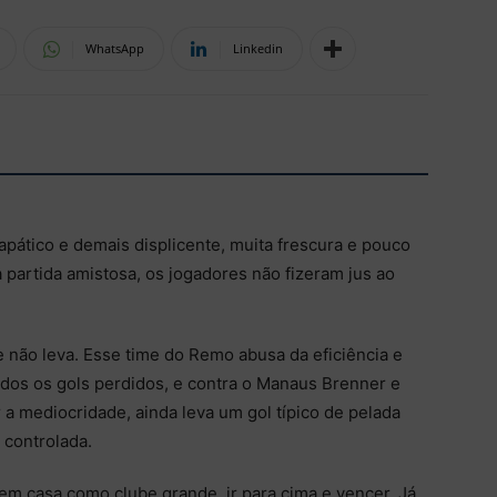
WhatsApp
Linkedin
apático e demais displicente, muita frescura e pouco
 partida amistosa, os jogadores não fizeram jus ao
 não leva. Esse time do Remo abusa da eficiência e
rdos os gols perdidos, e contra o Manaus Brenner e
a mediocridade, ainda leva um gol típico de pelada
 controlada.
em casa como clube grande, ir para cima e vencer. Já