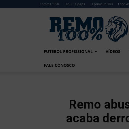
Caracas 1950
Tabu 33 jogos
O primeiro 7×0
Leão Az
Remo
100%
FUTEBOL PROFISSIONAL
VÍDEOS
FALE CONOSCO
Remo abus
acaba derr