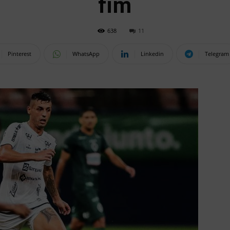
fim
638
11
Pinterest
WhatsApp
Linkedin
Telegram