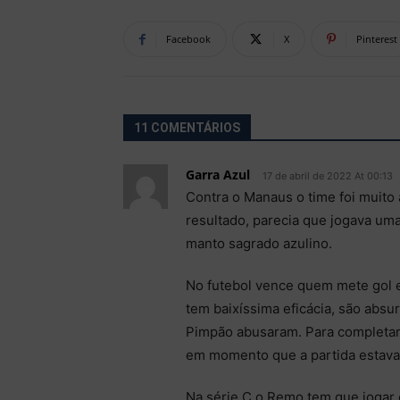
Facebook
X
Pinterest
11 COMENTÁRIOS
Garra Azul
17 de abril de 2022 At 00:13
Contra o Manaus o time foi muito 
resultado, parecia que jogava uma
manto sagrado azulino.
No futebol vence quem mete gol e
tem baixíssima eficácia, são absu
Pimpão abusaram. Para completar 
em momento que a partida estava
Na série C o Remo tem que jogar 