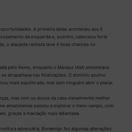
oportunidades. A primeira delas aconteceu aos 6
cruzamento da esquerda e, sozinho, cabeceou forte
iás, o atacante remista teve 4 boas chances no
minada pelo Remo, enquanto o Manaus (AM) encontrava
 se atrapalhava nas finalizações. O domínio azulino
icou mais equilibrada, mas sem ninguém abrir o placar.
anças, mas com os donos da casa visivelmente melhor
 time amazonense passou a explorar o meio-campo, com
rais, graças a marcação mais adiantada.
nvoltura adversária, Bonamigo fez algumas alterações