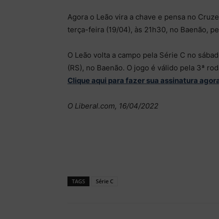
Agora o Leão vira a chave e pensa no Cruzei
terça-feira (19/04), às 21h30, no Baenão, pe
O Leão volta a campo pela Série C no sábado
(RS), no Baenão. O jogo é válido pela 3ª ro
Clique aqui para fazer sua assinatura agor
O Liberal.com, 16/04/2022
TAGS
Série C