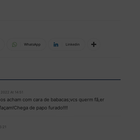
WhatsApp
Linkedin
 2022 At 14:51
nos acham com cara de babacas;vcs querm fã,er
 façam!Chega de papo furado!!!!
5:21