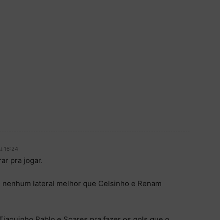
t 16:24
ar pra jogar.
m nenhum lateral melhor que Celsinho e Renam
Tiaguinho,Pablo e Soares pra fazer os gols que o