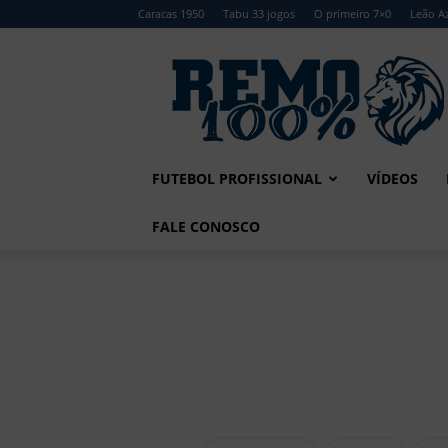
Caracas 1950
Tabu 33 jogos
O primeiro 7×0
Leão Az
Remo
100%
FUTEBOL PROFISSIONAL
VÍDEOS
FALE CONOSCO