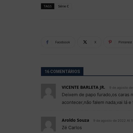
TAGS
Série C
Facebook
X
Pinterest
16 COMENTÁRIOS
VICENTE BARLETA JR.
9 de agosto de
Deixem de papo furado,os caras 
acontecer,não falem nada,vai lá e
Aroldo Souza
9 de agosto de 2022 At 1
Zé Carlos