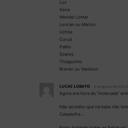
Luz
Sena
Wendel Lomar
Leonan ou Marlon
Uchôa
Curuá
Pablo
Soares
Thiaguinho
Brener ou Vanilson
LUCAS LOBATO
9 de agosto de 2022 A
Agora era hora da ”molecada” entr
Não acredito que na base não te
Catastofre…
Estou botando todas as fichas no 