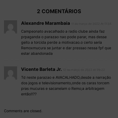
2 COMENTÁRIOS
Alexandre Marambaia
11 de março de 2022 At 11:54
Campeonato avacalhado a radio clube ainda faz
prpaganda o parazao nao pode parar, mas desse
geito a torcida perde a motivacao.o certo seria
Remoxmucura se juntar e dar pressao nessa fpf que
estar abandonada
Vicente Barleta Jr.
12 de março de 2022 At 09:22
Td neste parazao e AVACALHADO,desde a narração
dos jogos e televisionamento,onde os caras torcem
pras mucuras e sacaneiam o Remo;a arbitragem
então!!??
Comments are closed.