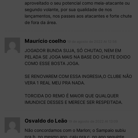
aproveitado o seu potencial como meia-atacante ou
segundo volante, por sua qualidade de nos
lançamentos, nos passes aos atacantes e forte chute
de fora da área.
Maurício coelho
19 de agosto de 2022 At 12:56
JOGADOR BUNDA SUJA, SÓ CHUTAO, NEM EM
PELADA SE JOGA MAIS NA BASE DO CHUTE DOIDO
COMO ESSE BOSTA JOGA.
SE RENOVAREM COM ESSA INGRESIA,O CLUBE NÃO
VERA 1 REAL MEU PRA NADA.
TORCIDA DO REMO É MAIOR QUE QUALQUER
IMUNDICE DESSES E MERECE SER RESPEITADA.
Osvaldo do Leão
19 de agosto de 2022 At 13:09
Não concordamos com o Marlon; o Sampaio subiu
pra b, no mesmo ano, caiu pra c, no ano seguinte