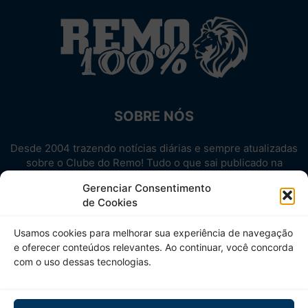
SOBRE NÓS
Desde 2004 trazendo notícias diárias e sempre atualizadas
sobre o Clube do Remo! Tudo o que sai publicado na
internet sobre o Leão, reunido em um único lugar!
Gerenciar Consentimento
Aproveite! Site não-oficial.
de Cookies
SIGA-NOS
Usamos cookies para melhorar sua experiência de navegação
e oferecer conteúdos relevantes. Ao continuar, você concorda
com o uso dessas tecnologias.