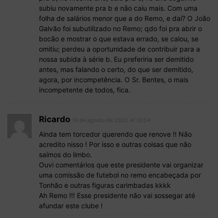
subiu novamente pra b e não caiu mais. Com uma
folha de salários menor que a do Remo, e daí? O João
Galvão foi subutilizado no Remo; qdo foi pra abrir o
bocão e mostrar o que estava errado, se calou, se
omitiu; perdeu a oportunidade de contribuir para a
nossa subida à série b. Eu preferiria ser demitido
antes, mas falando o certo, do que ser demitido,
agora, por incompetência. O Sr. Bentes, o mais
incompetente de todos, fica.
Ricardo
19 de agosto de 2022 At 13:24
Ainda tem torcedor querendo que renove !! Não
acredito nisso ! Por isso e outras coisas que não
saímos do limbo.
Ouvi comentários que este presidente vai organizar
uma comissão de futebol no remo encabeçada por
Tonhão e outras figuras carimbadas kkkk
Ah Remo !!! Esse presidente não vai sossegar até
afundar este clube !