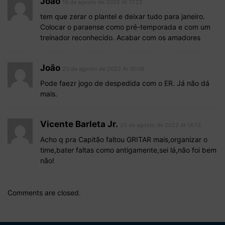
João
19 de agosto de 2022 At 17:22
tem que zerar o plantel e deixar tudo para janeiro.
Colocar o paraense como pré-temporada e com um
treinador reconhecido. Acabar com os amadores
João
20 de agosto de 2022 At 10:09
Pode faezr jogo de despedida com o ER. Já não dá
mais.
Vicente Barleta Jr.
20 de agosto de 2022 At 14:13
Acho q pra Capitão faltou GRITAR mais,organizar o
time,bater faltas como antigamente,sei lá,não foi bem
não!
Comments are closed.