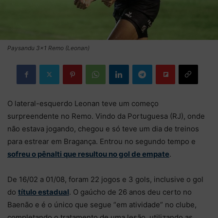
Paysandu 3×1 Remo (Leonan)
O lateral-esquerdo Leonan teve um começo
surpreendente no Remo. Vindo da Portuguesa (RJ), onde
não estava jogando, chegou e só teve um dia de treinos
para estrear em Bragança. Entrou no segundo tempo e
sofreu o pênalti que resultou no gol de empate
.
De 16/02 a 01/08, foram 22 jogos e 3 gols, inclusive o gol
do
título estadual
. O gaúcho de 26 anos deu certo no
Baenão e é o único que segue “em atividade” no clube,
completando o tratamento de uma lesão, utilizando as