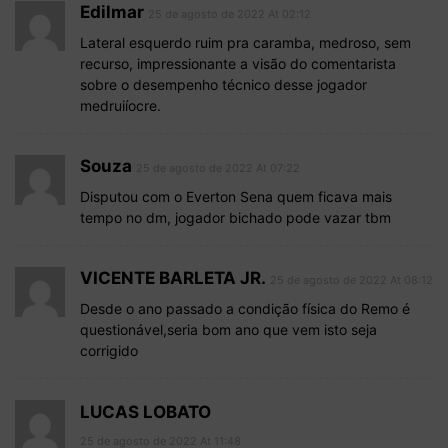
Edilmar
25 de agosto de 2022 At 02:12
Lateral esquerdo ruim pra caramba, medroso, sem
recurso, impressionante a visão do comentarista
sobre o desempenho técnico desse jogador
medruiíocre.
Souza
25 de agosto de 2022 At 07:22
Disputou com o Everton Sena quem ficava mais
tempo no dm, jogador bichado pode vazar tbm
VICENTE BARLETA JR.
25 de agosto de 2022 At 08:12
Desde o ano passado a condição física do Remo é
questionável,seria bom ano que vem isto seja
corrigido
LUCAS LOBATO
25 de agosto de 2022 At 11:48