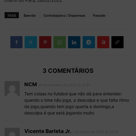
Diário do Pará, 28/02/2022
TAGS
Baenão
Contratações / Dispensas
Parazão
3 COMENTÁRIOS
NCM
28 de fevereiro de 2022 At 15:31
Tem coisas no futebol que não dá para entender:
quando o time não joga, a desculpa e que falta ritmo
de jogo,quando tem jogo quarta e domingo,a
desculpa é que está jogando muito
Vicente Barleta Jr.
1 de março de 2022 At 22:14